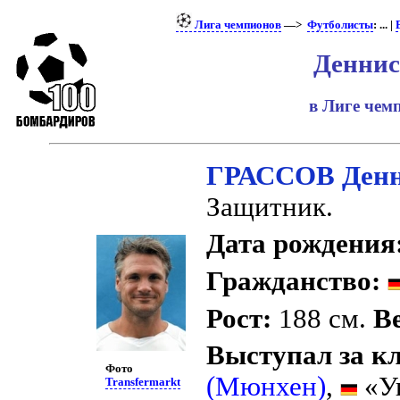
Лига чемпионов
—>
Футболисты
: ... |
Деннис
в Лиге че
ГРАССОВ Ден
Защитник.
Дата рождения
Гражданство:
Рост:
188 см.
Ве
Выступал за к
Фото
(Мюнхен)
,
«Ун
Transfermarkt