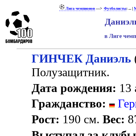
Лига чемпионов
—>
Футболисты
: ... |
М
Даниэл
в Лиге чем
ГИНЧЕК Даниэль
Полузащитник.
Дата рождения:
13 
Гражданство:
Гер
Рост:
190 см.
Вес:
87
Выступал за клубы