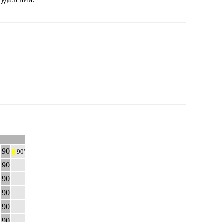
90
90'
|||
90
90
90
90
90