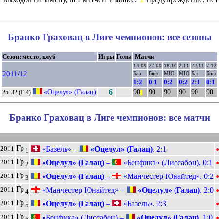
Бранко Граховац в Лиге чемпионов: все сезоны
Сезон: место, клуб
Игры
Голы
Матчи
14.09
27.09
18.10
2.11
22.11
7.12
2011/12
Баз
Бнф
МЮ
МЮ
Баз
Бнф
1:2
0:1
0:2
0:2
2:3
0:1
«Оцелул» (Галац)
6
90
90
90
90
90
90
25–32 (Г-4)
||
Бранко Граховац в Лиге чемпионов: все матчи
•
Гр
«Базель» –
«Оцелул» (Галац)
. 2:1
.2011
1
•
Гр
«Оцелул» (Галац)
–
«Бенфика» (Лиссабон). 0:1
.2011
2
•
Гр
«Оцелул» (Галац)
–
«Манчестер Юнайтед». 0:2
.2011
3
•
Гр
«Манчестер Юнайтед» –
«Оцелул» (Галац)
. 2:0
.2011
4
•
Гр
«Оцелул» (Галац)
–
«Базель». 2:3
.2011
5
•
Гр
«Бенфика» (Лиссабон) –
«Оцелул» (Галац)
. 1:0
.2011
6