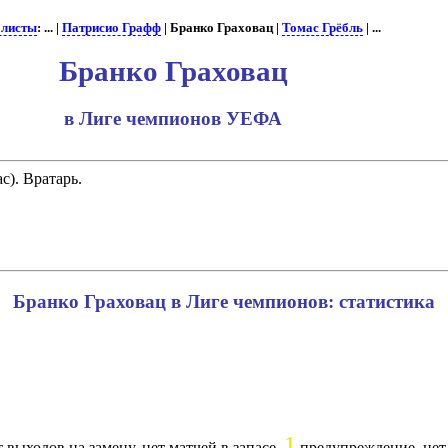
олисты
: ... |
Патрисио Графф
| Бранко Граховац |
Томас Грёбль
| ...
Бранко Граховац
в Лиге чемпионов УЕФА
c). Вратарь.
Бранко Граховац в Лиге чемпионов: статистика
1
 выходов на замену, нет матчей в запасе.
предупреждение, нет