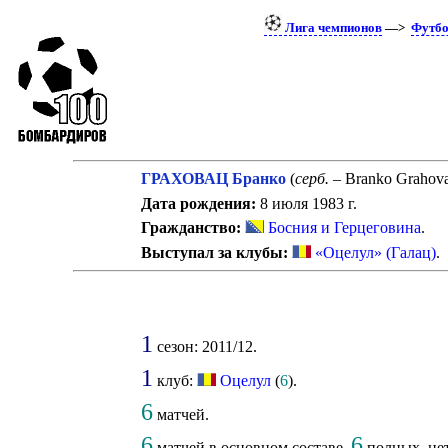
Лига чемпионов
—>
Футб
ГРАХОВАЦ Бранко
(
серб.
– Branko Grahova
Дата рождения:
8 июля 1983 г.
Гражданство:
Босния и Герцеговина
.
Выступал за клубы:
«Оцелул» (Галац)
.
1
сезон: 2011/12.
1
клуб:
Оцелул
(
6
).
6
матчей.
6
6
матчей в основном составе,
полных, нет