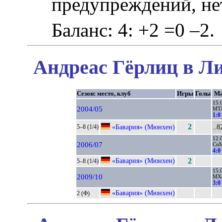
предупреждений, не
Баланс: 4: +2 =0 –2.
Андреас Гёрлиц в Ли
Сезон: место, клуб
Игры
Голы
Ма
15.
2004/05
МТ
1:0
2
«Бавария» (Мюнхен)
..8
5–8 (1/4)
12.
2006/07
Сп
4:0
«Бавария» (Мюнхен)
2
5–8 (1/4)
15.
2009/10
МХ
3:0
«Бавария» (Мюнхен)
2 (Ф)