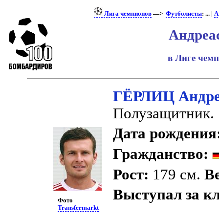
Лига чемпионов
—>
Футболисты
: ... |
А
Андреа
в Лиге чем
ГЁРЛИЦ Андре
Полузащитник.
Дата рождения
Гражданство:
Рост:
179 см.
Ве
Выступал за к
Фото
Transfermarkt