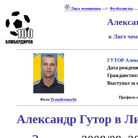
Лига чемпионов
—>
Футболисты
: ...
Алекса
в Лиге че
ГУТОР Алек
Дата рождени
Гражданство:
Выступал за 
Профиль и
Фото
Transfermarkt
Александр Гутор в Л