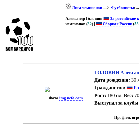
Лига чемпионов
—>
Футболисты
: ..
Александр Головин:
За российские 
чемпионов (
32
) |
Сборная России
(
53
ГОЛОВИН Александ
Дата рождения:
30 м
Гражданство:
Ро
Рост:
180 см.
Вес:
70
Фото
img.uefa.com
Выступал за клубы
Профиль игр