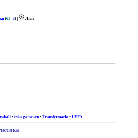
ки
(
63
–
3
) |
Лига
ussball
•
cska-games.ru
•
Transfermarkt
•
UEFA
тистика