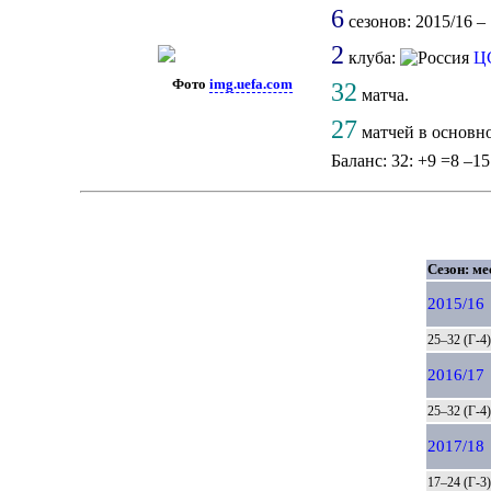
6
сезонов: 2015/16 – 
2
клуба:
Ц
Фото
img.uefa.com
32
матча.
27
матчей в основно
Баланс: 32: +9 =8 –15
Сезон: ме
2015/16
25–32 (Г-4)
2016/17
25–32 (Г-4)
2017/18
17–24 (Г-3)