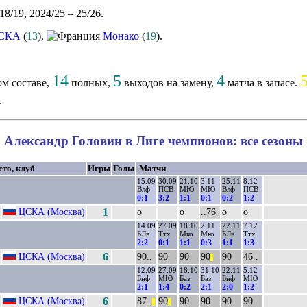
18/19, 2024/25 – 25/26.
СКА
(
13
),
Монако
(
19
).
14
5
4
м составе,
полных,
выходов на замену,
матча в запасе.
.
Александр Головин в Лиге чемпионов: все сезоны
сто, клуб
Игры
Голы
Матчи
15.09
30.09
21.10
3.11
25.11
8.12
Влф
ПСВ
МЮ
МЮ
Влф
ПСВ
0:1
3:2
1:1
0:1
0:2
1:2
ЦСКА (Москва)
1
о
о
..76
о
о
14.09
27.09
18.10
2.11
22.11
7.12
БЛв
Ттх
Мко
Мко
БЛв
Ттх
2:2
0:1
1:1
0:3
1:1
1:3
ЦСКА (Москва)
6
90..
90
90
90
90
46..
||
12.09
27.09
18.10
31.10
22.11
5.12
Бнф
МЮ
Баз
Баз
Бнф
МЮ
2:1
1:4
0:2
2:1
2:0
1:2
ЦСКА (Москва)
6
87..
90
90
90
90
90
||
||