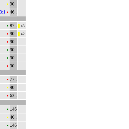
•
90
•
 3:1
46..
•
87..
43'
|||
•
90
42'
|||
•
90
•
90
•
90
•
90
•
77..
•
90
•
63..
•
..46
•
46..
•
..46