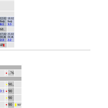
12.02
18.02
Бнф
Бнф
0:1
3:3
68..
17.02
25.02
ПСЖ
ПСЖ
2:3
2:2
48
||
•
..76
•
90..
•
0:1
90
•
90
•
90
90'
|||