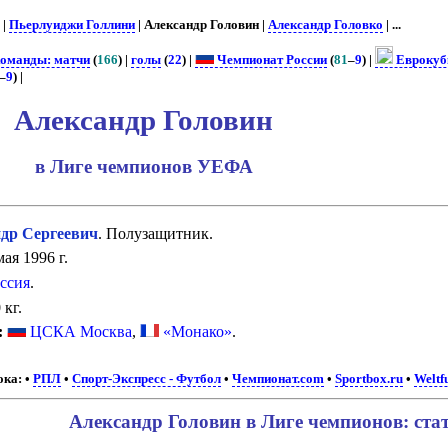
. |
Пьерлуиджи Голлини
| Александр Головин |
Александр Головко
| ...
команды: матчи
(
166
) |
голы
(
22
) |
Чемпионат России
(
81
–
9
) |
Еврокуб
–
9
) |
Александр Головин
в Лиге чемпионов УЕФА
р Сергеевич
. Полузащитник.
ая 1996 г.
ссия
.
 кг.
:
ЦСКА Москва
,
«Монако»
.
ока:
•
РПЛ
•
Спорт-Экспресс - Футбол
•
Чемпионат.com
•
Sportbox.ru
•
Weltf
Александр Головин в Лиге чемпионов: ста