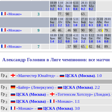
18.09
3.10
24.10
6.11
28.11
11.12
АтМ
БДд
Брю
Брю
АтМ
БДд
1:2
0:3
1:1
0:4
0:2
0:2
«Монако»
3
77..
90
63..
19.09
2.10
22.10
5.11
27.11
11.12
21.01
29.01
Бар
ДЗг
ЦЗв
Бол
Бнф
Арс
АВи
Инт
2:1
2:2
5:1
1:0
2:3
0:3
1:0
0:3
«Монако»
9
..46
46..
..46
90
90
90
..65
79..
||
18.09
1.10
22.10
4.11
26.11
9.12
20.01
28.01
Брю
МС
Ттх
Буд
Паф
Глт
РМ
Юве
1:4
2:2
0:0
1:0
2:2
1:0
1:6
0:0
«Монако»
7
..57
90
65..
82..
84..
89..
||
Александр Головин в Лиге чемпионов: все матчи
Гр
«Манчестер Юнайтед» –
ЦСКА (Москва)
. 1:0
4
Гр
«Байер» (Леверкузен) –
ЦСКА (Москва)
. 2:2
1
Гр
ЦСКА (Москва)
–
«Тоттенхэм Хотспур» (Лондон). 
2
Гр
ЦСКА (Москва)
–
«Монако». 1:1
3
Гр
«Монако» –
ЦСКА (Москва)
. 3:0
4