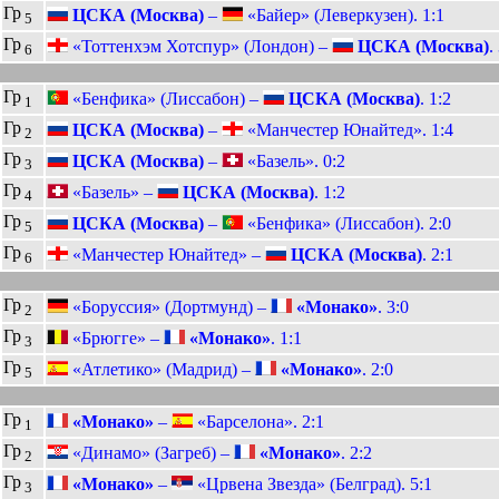
Гр
ЦСКА (Москва)
–
«Байер» (Леверкузен). 1:1
5
Гр
«Тоттенхэм Хотспур» (Лондон) –
ЦСКА (Москва)
.
6
Гр
«Бенфика» (Лиссабон) –
ЦСКА (Москва)
. 1:2
1
Гр
ЦСКА (Москва)
–
«Манчестер Юнайтед». 1:4
2
Гр
ЦСКА (Москва)
–
«Базель». 0:2
3
Гр
«Базель» –
ЦСКА (Москва)
. 1:2
4
Гр
ЦСКА (Москва)
–
«Бенфика» (Лиссабон). 2:0
5
Гр
«Манчестер Юнайтед» –
ЦСКА (Москва)
. 2:1
6
Гр
«Боруссия» (Дортмунд) –
«Монако»
. 3:0
2
Гр
«Брюгге» –
«Монако»
. 1:1
3
Гр
«Атлетико» (Мадрид) –
«Монако»
. 2:0
5
Гр
«Монако»
–
«Барселона». 2:1
1
Гр
«Динамо» (Загреб) –
«Монако»
. 2:2
2
Гр
«Монако»
–
«Црвена Звезда» (Белград). 5:1
3