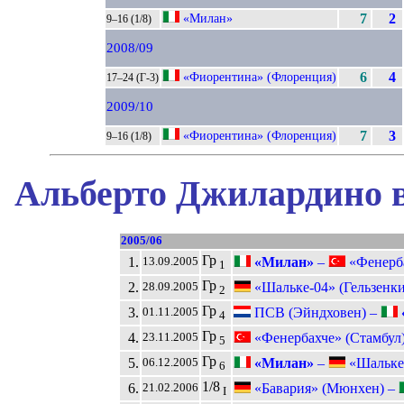
«Милан»
7
2
9–16 (1/8)
2008/09
«Фиорентина» (Флоренция)
6
4
17–24 (Г-3)
2009/10
«Фиорентина» (Флоренция)
7
3
9–16 (1/8)
Альберто Джилардино в
2005/06
Гр
1.
«Милан»
–
«Фенерба
13.09.2005
1
Гр
2.
«Шальке-04» (Гельзенк
28.09.2005
2
Гр
3.
ПСВ (Эйндховен) –
01.11.2005
4
Гр
4.
«Фенербахче» (Стамбул
23.11.2005
5
Гр
5.
«Милан»
–
«Шальке-
06.12.2005
6
1/8
6.
«Бавария» (Мюнхен) –
21.02.2006
I