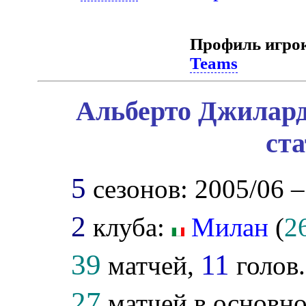
Профиль игро
Teams
Альберто Джилард
ст
5
сезонов: 2005/06 –
2
клуба:
Милан
(
2
39
11
матчей,
голов.
27
матчей в основно