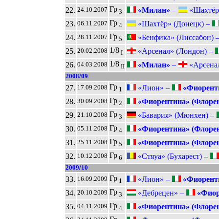
Гр
22.
«Милан»
–
«Шахтёр»
24.10.2007
3
Гр
23.
«Шахтёр» (Донецк) –
06.11.2007
4
Гр
24.
«Бенфика» (Лиссабон) 
28.11.2007
5
1/8
25.
«Арсенал» (Лондон) –
20.02.2008
I
1/8
26.
«Милан»
–
«Арсенал
04.03.2008
II
2008/09
Гр
27.
«Лион» –
«Фиоренти
17.09.2008
1
Гр
28.
«Фиорентина» (Флоре
30.09.2008
2
Гр
29.
«Бавария» (Мюнхен) –
21.10.2008
3
Гр
30.
«Фиорентина» (Флоре
05.11.2008
4
Гр
31.
«Фиорентина» (Флоре
25.11.2008
5
Гр
32.
«Стяуа» (Бухарест) –
10.12.2008
6
2009/10
Гр
33.
«Лион» –
«Фиоренти
16.09.2009
1
Гр
34.
«Дебрецен» –
«Фиор
20.10.2009
3
Гр
35.
«Фиорентина» (Флоре
04.11.2009
4