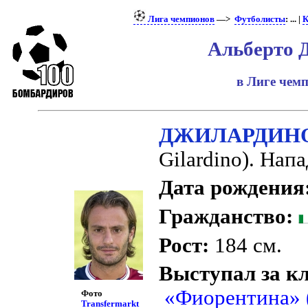
Лига чемпионов
—>
Футболисты
: ... |
К
Альберто 
в Лиге чем
ДЖИЛАРДИНО 
Gilardino). На
Дата рождения
Гражданство:
Рост:
184 см.
Выступал за к
«Фиорентина» 
Фото
Transfermarkt