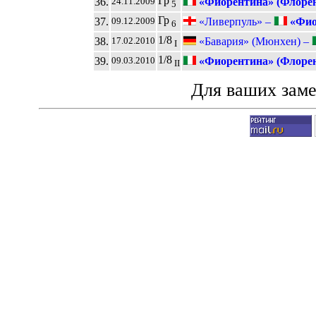
Гр
36.
«Фиорентина» (Флоре
24.11.2009
5
Гр
37.
«Ливерпуль» –
«Фио
09.12.2009
6
1/8
38.
«Бавария» (Мюнхен) –
17.02.2010
I
1/8
39.
«Фиорентина» (Флоре
09.03.2010
II
Для ваших зам