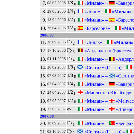
1/8
7.
«Милан»
–
«Бавария
08.03.2006
II
1/4
8.
«Лион» –
«Милан»
.
29.03.2006
I
1/2
9.
«Милан»
–
«Барсело
18.04.2006
I
1/2
10.
«Барселона» –
«Мил
26.04.2006
II
2006/07
Гр
11.
«Лилль» –
«Милан»
26.09.2006
2
Гр
12.
«Андерлехт» (Брюссель
17.10.2006
3
Гр
13.
«Милан»
–
«Андерле
01.11.2006
4
1/8
14.
«Селтик» (Глазго) –
20.02.2007
I
1/8
15.
«Милан»
–
«Селтик» 
07.03.2007
II
1/4
16.
«Милан»
–
«Бавария
03.04.2007
I
1/2
17.
«Манчестер Юнайтед» 
24.04.2007
I
1/2
18.
«Милан»
–
«Манчест
02.05.2007
II
19.
Ф
«Милан»
–
«Ливерпу
23.05.2007
2007/08
Гр
20.
«Милан»
–
«Бенфика
18.09.2007
1
Гр
21.
«Селтик» (Глазго) –
03.10.2007
2