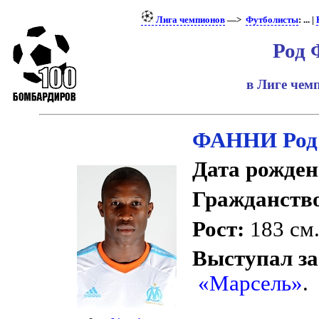
Лига чемпионов
—>
Футболисты
: ... |
Род 
в Лиге че
ФАННИ Род
Дата рожден
Гражданств
Рост:
183 см
Выступал за
«Марсель»
.