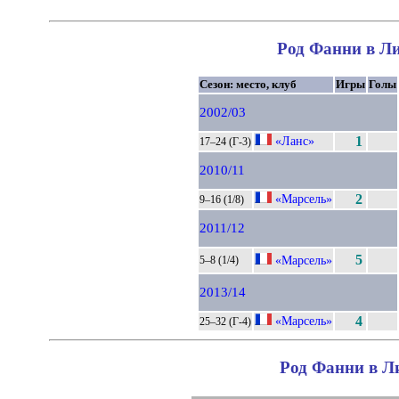
Род Фанни в Ли
Сезон: место, клуб
Игры
Голы
2002/03
«Ланс»
1
17–24 (Г-3)
2010/11
«Марсель»
2
9–16 (1/8)
2011/12
5
«Марсель»
5–8 (1/4)
2013/14
«Марсель»
4
25–32 (Г-4)
Род Фанни в Ли