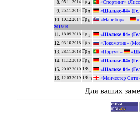
Гр
8.
«Спортинг» (Лисс
05.11.2014
4
Гр
9.
«Шальке-04» (Гел
25.11.2014
5
Гр
10.
«Марибор» –
«
10.12.2014
6
2018/19
Гр
11.
«Шальке-04» (Гел
18.09.2018
1
Гр
12.
«Локомотив» (Мос
03.10.2018
2
Гр
13.
«Порту» –
«Шал
28.11.2018
5
Гр
14.
«Шальке-04» (Гел
11.12.2018
6
1/8
15.
«Шальке-04» (Гел
20.02.2019
I
1/8
16.
«Манчестер Сити
12.03.2019
II
Для ваших зам