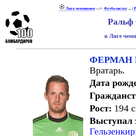
Лига чемпионов
—>
Футболисты
: ... |
Р
Ральф
в Лиге чем
ФЕРМАН 
Вратарь.
Дата рожд
Гражданст
Рост:
194 
Выступал 
Гельзенкир