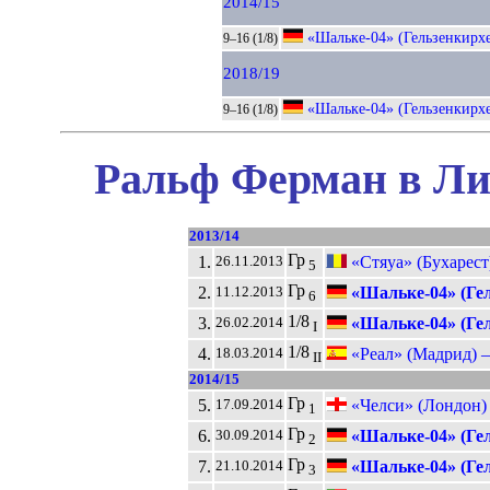
2014/15
«Шальке-04» (Гельзенкирх
9–16 (1/8)
2018/19
«Шальке-04» (Гельзенкирх
9–16 (1/8)
Ральф Ферман в Ли
2013/14
Гр
1.
«Стяуа» (Бухарест
26.11.2013
5
Гр
2.
«Шальке-04» (Гел
11.12.2013
6
1/8
3.
«Шальке-04» (Гел
26.02.2014
I
1/8
4.
«Реал» (Мадрид) 
18.03.2014
II
2014/15
Гр
5.
«Челси» (Лондон)
17.09.2014
1
Гр
6.
«Шальке-04» (Гел
30.09.2014
2
Гр
7.
«Шальке-04» (Гел
21.10.2014
3