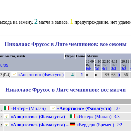
2
1
ыхода на замену,
матча в запасе.
предупреждение, нет удале
Николаос Фрусос в Лиге чемпионов: все сезоны
он: место, клуб
Игры
Голы
Матчи
16.09
1.10
22.10
4.11
26.11
8/09
Вер
Пан
Инт
Инт
Вер
0:0
3:1
0:1
3:3
2:2
«Анортосис» (Фамагуста)
4
1
о
о
..89
63..
..56
2 (Г-4)
1
Николаос Фрусос в Лиге чемпионов: все матчи
«Интер» (Милан) –
«Анортосис» (Фамагуста)
. 1:0
3
«Анортосис» (Фамагуста)
–
«Интер» (Милан). 3:3
4
«Анортосис» (Фамагуста)
–
«Вердер» (Бремен). 2:2
5