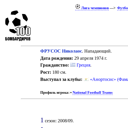
Лига чемпионов
—>
Футбо
ФРУСОС Николаос
. Нападающий.
Дата рождения:
29 апреля 1974 г.
Гражданство:
Греция
.
Рост:
180 см.
Выступал за клубы:
«Анортосис» (Фама
Профиль игрока:
•
National Football Teams
1
сезон: 2008/09.