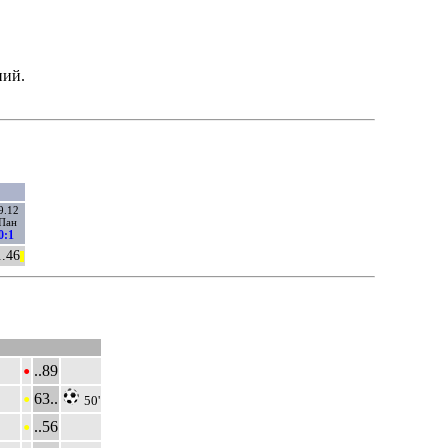
ний.
9.12
Пан
0:1
..46
||
•
..89
•
63..
50'
•
..56