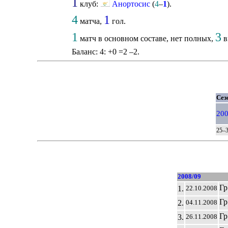
1
клуб:
Анортосис
(
4
–
1
).
4
1
матча,
гол.
1
3
матч в основном составе, нет полных,
в
Баланс: 4: +0 =2 –2.
Сез
200
25–3
2008/09
Гр
1.
22.10.2008
Гр
2.
04.11.2008
Гр
3.
26.11.2008