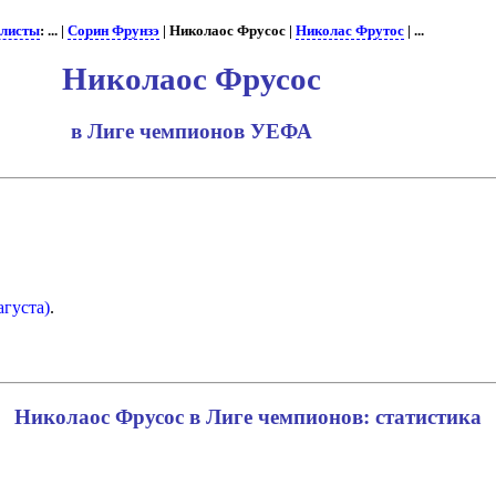
листы
: ... |
Сорин Фрунзэ
| Николаос Фрусос |
Николас Фрутос
| ...
Николаос Фрусос
в Лиге чемпионов УЕФА
густа)
.
Николаос Фрусос в Лиге чемпионов: статистика