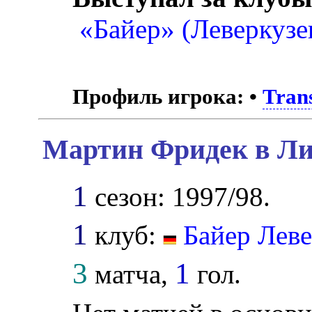
«Байер» (Леверкузе
Профиль игрока:
•
Tran
Мартин Фридек в Ли
1
сезон: 1997/98.
1
клуб:
Байер Лев
3
1
матча,
гол.