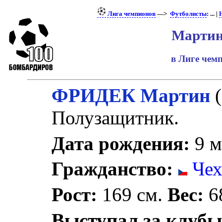
Лига чемпионов
—>
Футболисты
: ... |
Мартин
в Лиге че
ФРИДЕК Мартин
(
Полузащитник.
Дата рождения:
9 м
Гражданство:
Чех
Рост:
169 см.
Вес:
68
Выступал за клубы