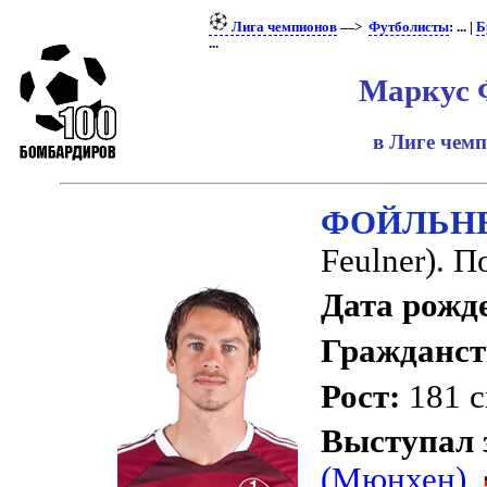
Лига чемпионов
—>
Футболисты
: ... |
Б
...
Маркус 
в Лиге чем
ФОЙЛЬНЕ
Feulner). 
Дата рожд
Гражданст
Рост:
181 с
Выступал 
(Мюнхен)
,