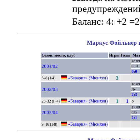
предупреждений
Баланс: 4: +2 =2
Маркус Фойльнер в
Сезон: место, клуб
Игры
Голы
Мат
18.09
2001/02
СпП
0:0
«Бавария» (Мюнхен)
3
5–8 (1/4)
18.09
2002/03
Деп
2:3
«Бавария» (Мюнхен)
1
1
о
25–32 (Г-4)
17.09
2003/04
СГл
2:1
«Бавария» (Мюнхен)
9–16 (1/8)