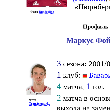
«Нюрнберг
Фото
Bundesliga
Профиль 
Маркус Фой
3
сезона: 2001/0
1
клуб:
Бавар
4
1
матча,
гол.
2
матча в основ
Фото
Transfermarkt
выхода на заме