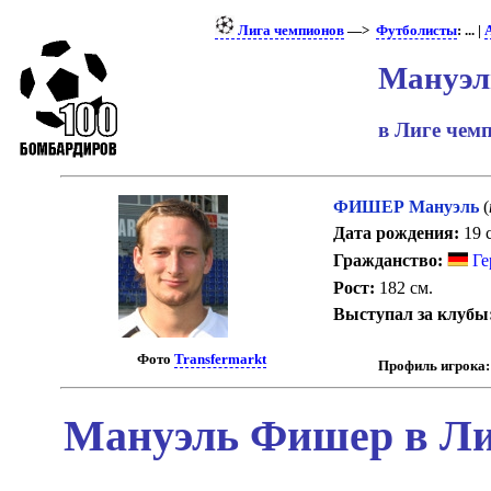
Лига чемпионов
—>
Футболисты
: ... |
Мануэл
в Лиге че
ФИШЕР Мануэль
(
Дата рождения:
19 с
Гражданство:
Ге
Рост:
182 см.
Выступал за клубы
Фото
Transfermarkt
Профиль игрока:
Мануэль Фишер в Ли