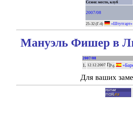
Сезон: место, клуб
2007/08
«Штутгарт»
25–32 (Г-4)
Мануэль Фишер в Ли
2007/08
Гр
1.
«Бар
12.12.2007
6
Для ваших зам