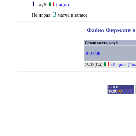
1
клуб:
Лацио
.
3
Не играл,
матча в запасе.
Фабио Фирмани в 
Сезон: место, клуб
2007/08
«Лацио» (Ри
25–32 (Г-4)