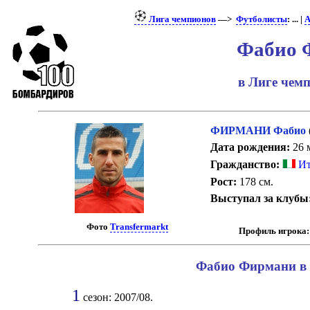
Лига чемпионов
—>
Футболисты
: ... |
А
Фабио 
в Лиге чем
ФИРМАНИ Фабио
Дата рождения:
26 м
Гражданство:
Ит
Рост:
178 см.
Выступал за клубы
Фото
Transfermarkt
Профиль игрока:
Фабио Фирмани в 
1
сезон: 2007/08.