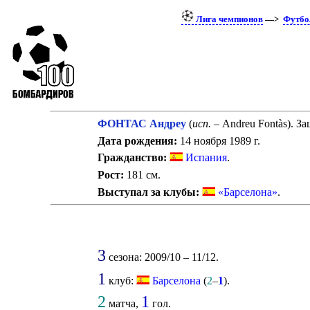
Лига чемпионов
—>
Футбо
ФОНТАС Андреу
(
исп.
– Andreu Fontàs). З
Дата рождения:
14 ноября 1989 г.
Гражданство:
Испания
.
Рост:
181 см.
Выступал за клубы:
«Барселона»
.
3
сезона: 2009/10 – 11/12.
1
клуб:
Барселона
(
2
–
1
).
2
1
матча,
гол.