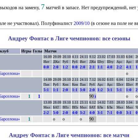
7
выходов на замену,
матчей в запасе. Нет предупреждений, нет 
але не участвовал). Полуфиналист
2009/10
(в сезоне на поле не 
Андреу Фонтас в Лиге чемпионов: все сезоны
 клуб
Игры
Голы
Матчи
16.09
29.09
20.10
4.11
24.11
9.12
23.02
17.03
31.03
6.04
2
Инт
ДКи
Руб
Руб
Инт
ДКи
Шту
Шту
Арс
Арс
И
0:0
2:0
1:2
0:0
2:0
2:1
1:1
4:0
2:2
4:1
1
Барселона»
о
14.09
29.09
20.10
2.11
24.11
7.12
16.02
8.03
6.04
12.04
2
Пан
Руб
Кпн
Кпн
Пан
Руб
Арс
Арс
Шхт
Шхт
Р
5:1
1:1
2:0
1:1
3:0
2:0
1:2
3:1
5:1
1:0
2
Барселона»
1
1
90
о
о
1
13.09
28.09
19.10
1.11
23.11
6.12
14.02
7.03
28.03
3.04
1
Мил
БАТ
ВПз
ВПз
Мил
БАТ
БЛв
БЛв
Мил
Мил
Ч
2:2
5:0
2:0
4:0
3:2
4:0
3:1
7:1
0:0
3:1
0
Барселона»
1
о
о
о
90
Андреу Фонтас в Лиге чемпионов: все матчи