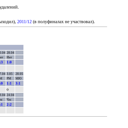
удалений.
выходил),
2011/12
(в полуфиналах не участвовал).
0.04
28.04
нт
Инт
:3
1:0
7.04
3.05
28.05
М
РМ
МЮ
:0
1:1
3:1
о
8.04
24.04
лс
Члс
:1
2:2