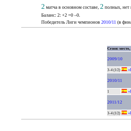
2
2
матча в основном составе,
полных, нет 
Баланс: 2: +2 =0 –0.
Победитель Лиги чемпионов
2010/11
(в фин
Сезон: место,
2009/10
«
3–4 (1/2)
2010/11
«
1
2011/12
«
3–4 (1/2)