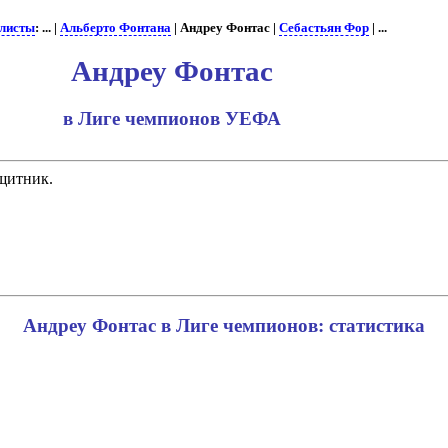
листы
: ... |
Альберто Фонтана
| Андреу Фонтас |
Себастьян Фор
| ...
Андреу Фонтас
в Лиге чемпионов УЕФА
ащитник.
Андреу Фонтас в Лиге чемпионов: статистика