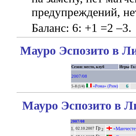
предупреждений, не
Баланс: 6: +1 =2 –3.
Мауро Эспозито в Ли
Сезон: место, клуб
Игры
Го
2007/08
«Рома» (Рим)
6
5–8 (1/4)
Мауро Эспозито в Л
2007/08
Гр
1.
«Манчесте
02.10.2007
2