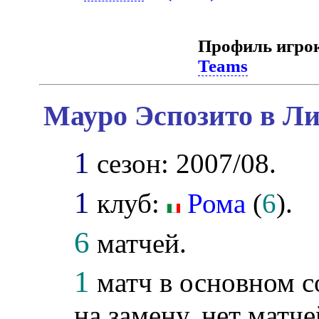
Профиль игро
Teams
Мауро Эспозито в Ли
1
сезон: 2007/08.
1
клуб:
Рома
(
6
).
6
матчей.
1
матч в основном с
на замену, нет матче