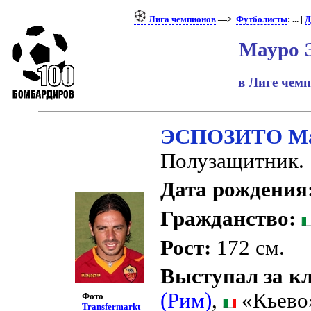
Лига чемпионов
—>
Футболисты
: ... |
Д
Мауро 
в Лиге чем
ЭСПОЗИТО М
Полузащитник.
Дата рождения
Гражданство:
Рост:
172 см.
Выступал за к
(Рим)
,
«Кьево»
Фото
Transfermarkt