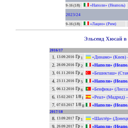
«Наполи» (Неаполь)
9–16 (1/8)
2023/24
«Лацио» (Рим)
9–16 (1/8)
Эльсеид Хюсай в 
2016/17
Гр
1.
«Динамо» (Киев)
13.09.2016
1
Гр
2.
«Наполи» (Неапо
28.09.2016
2
Гр
3.
«Бешикташ» (Стам
01.11.2016
4
Гр
4.
«Наполи» (Неапо
23.11.2016
5
Гр
5.
«Бенфика» (Лисса
06.12.2016
6
1/8
6.
«Реал» (Мадрид) 
15.02.2017
I
1/8
7.
«Наполи» (Неапо
07.03.2017
II
2017/18
Гр
8.
«Шахтёр» (Донец
13.09.2017
1
Гр
9.
«Наполи» (Неапо
26.09.2017
2