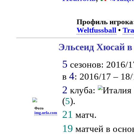
Профиль игрока
Weltfussball
•
Tra
Эльсеид Хюсай в
5
сезонов: 2016/17
4
в
: 2016/17 – 18/
2
клуба:
(
5
).
Фото
21
матч.
img.uefa.com
19
матчей в осно