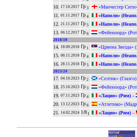
Гр
10.
«Манчестер Сити
17.10.2017
3
Гр
11.
«Наполи» (Неапо
01.11.2017
4
Гр
12.
«Наполи» (Неапо
21.11.2017
5
Гр
13.
«Фейеноорд» (Рот
06.12.2017
6
2018/19
Гр
14.
«Црвена Звезда» (
18.09.2018
1
Гр
15.
«Наполи» (Неапо
06.11.2018
4
Гр
16.
«Наполи» (Неапо
28.11.2018
5
2023/24
Гр
17.
«Селтик» (Глазго)
04.10.2023
2
Гр
18.
«Фейеноорд» (Рот
25.10.2023
3
Гр
19.
«Лацио» (Рим)
–
07.11.2023
4
Гр
20.
«Атлетико» (Мадр
13.12.2023
6
1/8
21.
«Лацио» (Рим)
–
14.02.2024
I