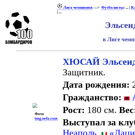
Лига чемпионов
—>
Футболисты
: ... |
К
| ...
Эльсеи
в Лиге чем
ХЮСАЙ Эльсеи
Защитник.
Дата рождения:
2
Гражданство:
А
Рост:
180 см.
Вес
Фото
img.uefa.com
Выступал за клу
Неаполь
,
«Лаци