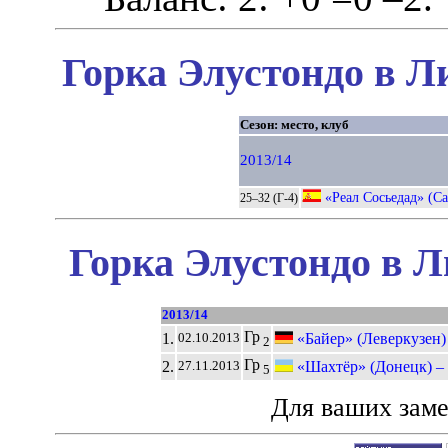
Горка Элустондо в Л
Сезон: место, клуб
2013/14
«Реал Сосьедад» (Са
25–32 (Г-4)
Горка Элустондо в Л
2013/14
Гр
1.
«Байер» (Леверкузен)
02.10.2013
2
Гр
2.
«Шахтёр» (Донецк) –
27.11.2013
5
Для ваших зам