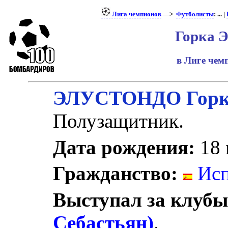
Лига чемпионов
—>
Футболисты
: ... |
Горка 
в Лиге че
ЭЛУСТОНДО Горк
Полузащитник.
Дата рождения:
18 
Гражданство:
Исп
Выступал за клубы
Себастьян)
.