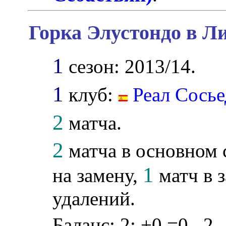
Горка Элустондо в Л
1
сезон: 2013/14.
1
клуб:
Реал Сосье
2
матча.
2
матча в основном 
1
на замену,
матч в з
удалений.
Баланс: 2: +0 =0 –2.