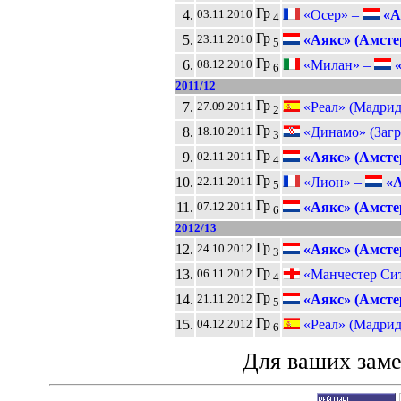
Гр
4.
«Осер» –
«А
03.11.2010
4
Гр
5.
«Аякс» (Амсте
23.11.2010
5
Гр
6.
«Милан» –
«
08.12.2010
6
2011/12
Гр
7.
«Реал» (Мадрид
27.09.2011
2
Гр
8.
«Динамо» (Загр
18.10.2011
3
Гр
9.
«Аякс» (Амсте
02.11.2011
4
Гр
10.
«Лион» –
«А
22.11.2011
5
Гр
11.
«Аякс» (Амсте
07.12.2011
6
2012/13
Гр
12.
«Аякс» (Амсте
24.10.2012
3
Гр
13.
«Манчестер Си
06.11.2012
4
Гр
14.
«Аякс» (Амсте
21.11.2012
5
Гр
15.
«Реал» (Мадрид
04.12.2012
6
Для ваших зам