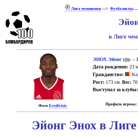
Лига чемпионов
—>
Футболисты
: ..
Эйон
в Лиге че
ЭНОХ Эйонг
(
фр.
– 
Дата рождения:
23 м
Гражданство:
Ка
Рост:
173 см.
Вес:
70 
Выступал за клубы
Профиль игрока:
Фото
Eredivisie
Эйонг Энох в Лиге