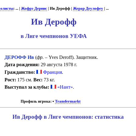
олисты
: ... |
Жофрэ Дернис
| Ив Дерофф |
Жерар Деулофеу
| ...
Ив Дерофф
в Лиге чемпионов УЕФА
ДЕРОФФ Ив
(
фр.
– Yves Deroff). Защитник.
Дата рождения:
29 августа 1978 г.
Гражданство:
Франция
.
Рост:
175 см.
Вес:
73 кг.
Выступал за клубы:
«Нант»
.
Профиль игрока:
•
Transfermarkt
Ив Дерофф в Лиге чемпионов: статистика