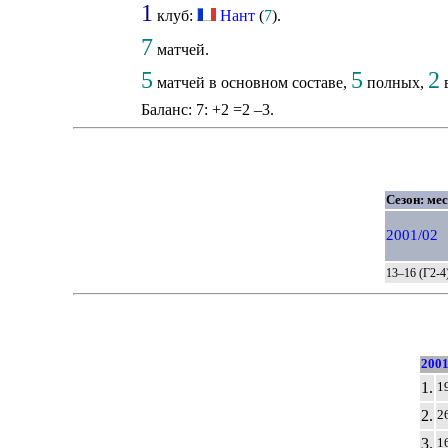
1
клуб:
Нант
(
7
).
7
матчей.
5
5
2
матчей в основном составе,
полных,
в
Баланс: 7: +2 =2 –3.
Сезон: мес
2001/02
13–16 (Г2-4
2001
1.
1
2.
2
3.
1