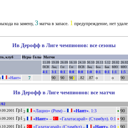
3
1
ыхода на замену,
матча в запасе.
предупреждение, нет удале
Ив Дерофф в Лиге чемпионов: все сезоны
то, клуб
Игры
Голы
Матчи
11.09
19.09
26.09
16.10
24.10
30.10
20.11
5.12
20.02
26.0
ПСВ
Лац
Глт
Глт
ПСВ
Лац
Боа
Бав
МЮ
МЮ
4:1
3:1
0:1
0:0
0:0
1:0
0:1
0:1
1:1
1:5
«Нант»
7
90
90
90
..82
..87
о
о
90
)
||
Ив Дерофф в Лиге чемпионов: все матчи
/02
•
Гр1
«Лацио» (Рим) –
«Нант»
. 1:3
90
9.09.2001
2
•
Гр1
«Нант»
–
«Галатасарай» (Стамбул). 0:1
90
6.09.2001
3
•
Гр1
«Галатасарай» (Стамбул) –
«Нант»
. 0:0
90
6.10.2001
4