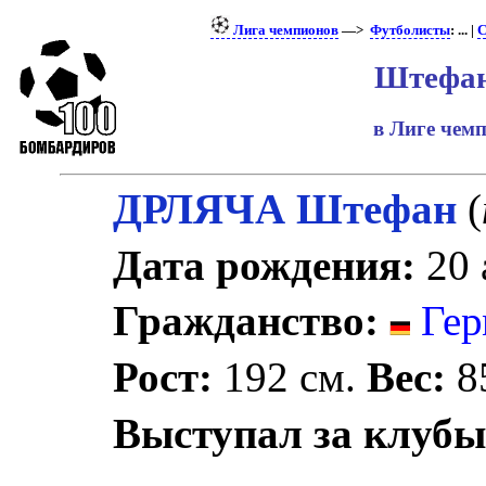
Лига чемпионов
—>
Футболисты
: ... |
С
Штефан
в Лиге чем
ДРЛЯЧА Штефан
(
Дата рождения:
20 
Гражданство:
Гер
Рост:
192 см.
Вес:
85
Выступал за клубы