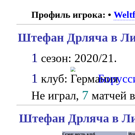
Профиль игрока:
•
Weltf
Штефан Дрляча в Ли
1
сезон: 2020/21.
1
клуб:
Борусс
7
Не играл,
матчей в
Штефан Дрляча в Ли
Сезон: место, клуб
Иг