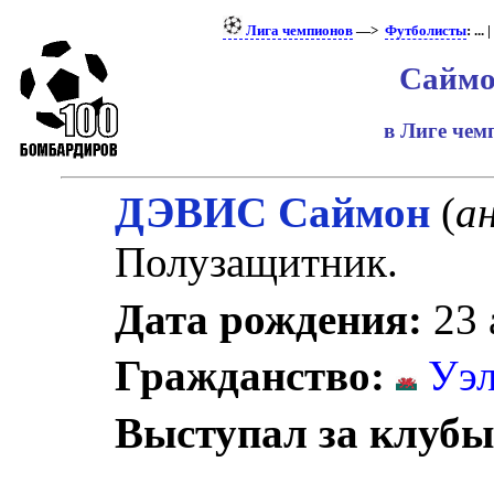
Лига чемпионов
—>
Футболисты
: ... |
Саймо
в Лиге че
ДЭВИС Саймон
(
ан
Полузащитник.
Дата рождения:
23 
Гражданство:
Уэл
Выступал за клубы