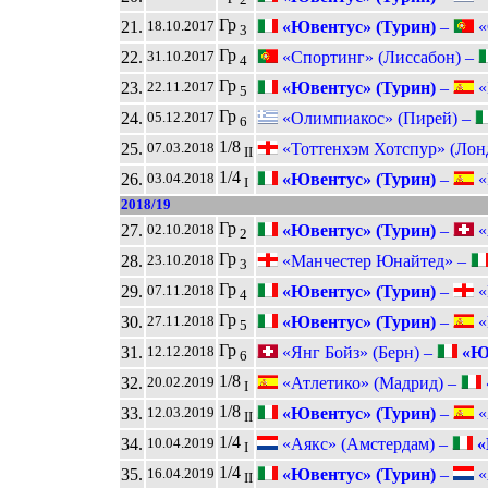
Гр
21.
«Ювентус» (Турин)
–
«
18.10.2017
3
Гр
22.
«Спортинг» (Лиссабон) –
31.10.2017
4
Гр
23.
«Ювентус» (Турин)
–
«
22.11.2017
5
Гр
24.
«Олимпиакос» (Пирей) –
05.12.2017
6
1/8
25.
«Тоттенхэм Хотспур» (Лон
07.03.2018
II
1/4
26.
«Ювентус» (Турин)
–
«
03.04.2018
I
2018/19
Гр
27.
«Ювентус» (Турин)
–
«
02.10.2018
2
Гр
28.
«Манчестер Юнайтед» –
23.10.2018
3
Гр
29.
«Ювентус» (Турин)
–
«
07.11.2018
4
Гр
30.
«Ювентус» (Турин)
–
«
27.11.2018
5
Гр
31.
«Янг Бойз» (Берн) –
«Юв
12.12.2018
6
1/8
32.
«Атлетико» (Мадрид) –
20.02.2019
I
1/8
33.
«Ювентус» (Турин)
–
«
12.03.2019
II
1/4
34.
«Аякс» (Амстердам) –
«
10.04.2019
I
1/4
35.
«Ювентус» (Турин)
–
«
16.04.2019
II