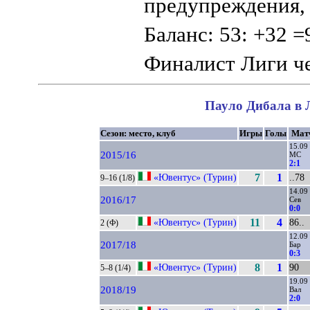
предупреждения
Баланс: 53: +32 =
Финалист Лиги 
Пауло Дибала в Л
Сезон: место, клуб
Игры
Голы
Мат
15.09
2015/16
МС
2:1
«Ювентус» (Турин)
7
1
..78
9–16 (1/8)
14.09
2016/17
Сев
0:0
«Ювентус» (Турин)
11
4
86..
2 (Ф)
12.09
2017/18
Бар
0:3
«Ювентус» (Турин)
8
1
90
5–8 (1/4)
19.09
2018/19
Вал
2:0