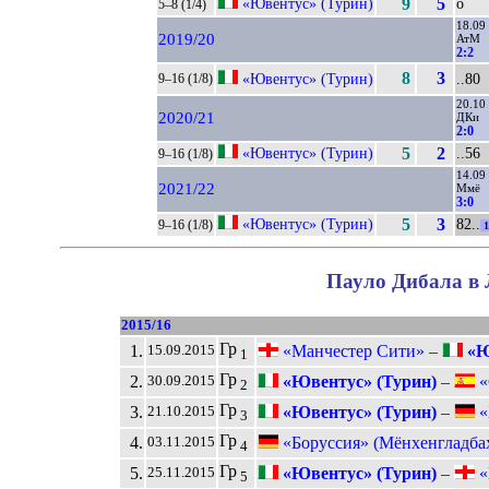
«Ювентус» (Турин)
9
5
о
5–8 (1/4)
18.09
2019/20
АтМ
2:2
8
3
«Ювентус» (Турин)
..80
9–16 (1/8)
20.10
2020/21
ДКи
2:0
«Ювентус» (Турин)
5
2
..56
9–16 (1/8)
14.09
2021/22
Ммё
3:0
«Ювентус» (Турин)
5
3
82..
9–16 (1/8)
1
Пауло Дибала в 
2015/16
Гр
1.
«Манчестер Сити» –
«Ю
15.09.2015
1
Гр
2.
«Ювентус» (Турин)
–
«
30.09.2015
2
Гр
3.
«Ювентус» (Турин)
–
«
21.10.2015
3
Гр
4.
«Боруссия» (Мёнхенгладба
03.11.2015
4
Гр
5.
«Ювентус» (Турин)
–
«
25.11.2015
5