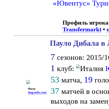
«Ювентус» Тури
Профиль игрока
Transfermarkt
•
Пауло Дибала в 
7
сезонов: 2015/1
1
клуб:
53
19
матча,
голо
37
Фото
матчей в осно
img.uefa.com
выходов на замен