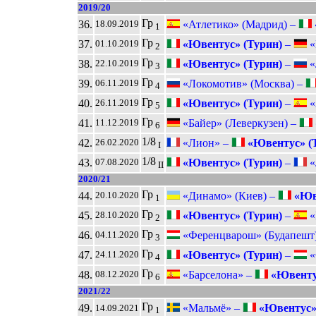
2019/20
Гр
36.
«Атлетико» (Мадрид) –
18.09.2019
1
Гр
37.
«Ювентус» (Турин)
–
«
01.10.2019
2
Гр
38.
«Ювентус» (Турин)
–
«
22.10.2019
3
Гр
39.
«Локомотив» (Москва) –
06.11.2019
4
Гр
40.
«Ювентус» (Турин)
–
«
26.11.2019
5
Гр
41.
«Байер» (Леверкузен) –
11.12.2019
6
1/8
42.
«Лион» –
«Ювентус» (
26.02.2020
I
1/8
43.
«Ювентус» (Турин)
–
«
07.08.2020
II
2020/21
Гр
44.
«Динамо» (Киев) –
«Юве
20.10.2020
1
Гр
45.
«Ювентус» (Турин)
–
«
28.10.2020
2
Гр
46.
«Ференцварош» (Будапешт
04.11.2020
3
Гр
47.
«Ювентус» (Турин)
–
«
24.11.2020
4
Гр
48.
«Барселона» –
«Ювенту
08.12.2020
6
2021/22
Гр
49.
«Мальмё» –
«Ювентус»
14.09.2021
1