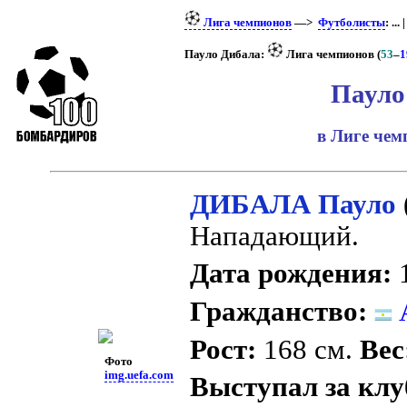
Лига чемпионов
—>
Футболисты
: ... 
Пауло Дибала:
Лига чемпионов (
53
–
1
Пауло
в Лиге че
ДИБАЛА Пауло
Нападающий.
Дата рождения:
1
Гражданство:
А
Рост:
168 см.
Вес
Фото
img.uefa.com
Выступал за клу