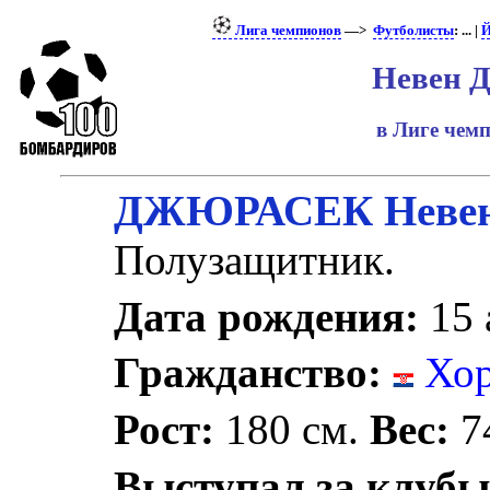
Лига чемпионов
—>
Футболисты
: ... |
Й
Невен 
в Лиге чем
ДЖЮРАСЕК Неве
Полузащитник.
Дата рождения:
15 
Гражданство:
Хор
Рост:
180 см.
Вес:
74
Выступал за клубы