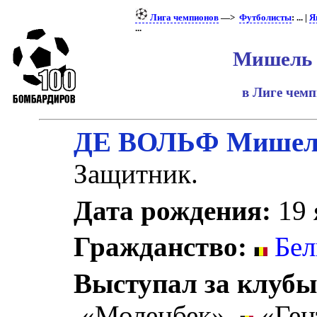
Лига чемпионов
—>
Футболисты
: ... |
Я
...
Мишель 
в Лиге чем
ДЕ ВОЛЬФ Мишел
Защитник.
Дата рождения:
19 
Гражданство:
Бел
Выступал за клубы
«Моленбек»,
«Ген