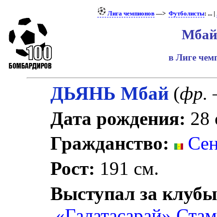
Лига чемпионов
—>
Футболисты
: ... |
Мбай
в Лиге че
ДЬЯНЬ Мбай
(
фр.
Дата рождения:
28 
Гражданство:
Сен
Рост:
191 см.
Выступал за клубы
«Галатасарай» Ста