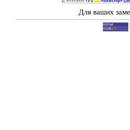
2.
«Шахтёр» (До
6
Для ваших зам