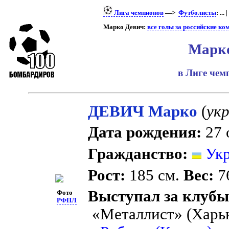
Лига чемпионов
—>
Футболисты
: ... |
Марко Девич:
все голы за российские к
Марк
в Лиге че
ДЕВИЧ Марко
(
укр
Дата рождения:
27 
Гражданство:
Укр
Рост:
185 см.
Вес:
76
Выступал за клубы
Фото
РФПЛ
«Металлист» (Харь