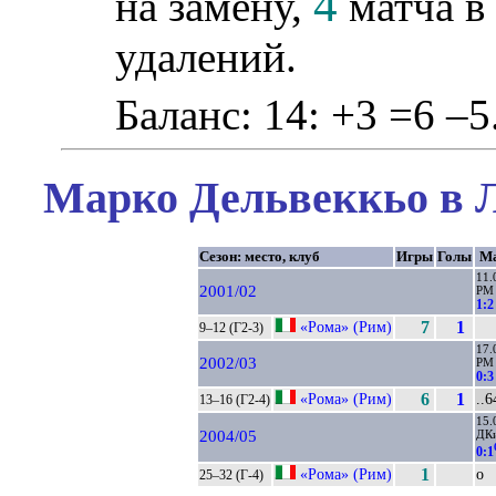
4
на замену,
матча в 
удалений.
Баланс: 14: +3 =6 –5
Марко Дельвеккьо в Л
Сезон: место, клуб
Игры
Голы
Ма
11.
2001/02
РМ
1:2
«Рома» (Рим)
7
1
9–12 (Г2-3)
17.
2002/03
РМ
0:3
«Рома» (Рим)
6
1
..6
13–16 (Г2-4)
15.
2004/05
ДК
0:1
«Рома» (Рим)
1
о
25–32 (Г-4)