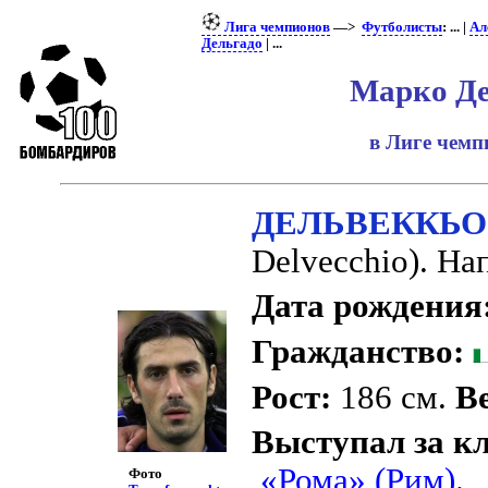
Лига чемпионов
—>
Футболисты
: ... |
Ал
Дельгадо
| ...
Марко Де
в Лиге чем
ДЕЛЬВЕККЬО
Delvecchio). Н
Дата рождения
Гражданство:
Рост:
186 см.
Ве
Выступал за к
«Рома» (Рим)
.
Фото