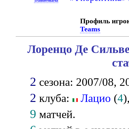
Transfermarkt
Профиль игро
Teams
Лоренцо Де Сильве
ст
2
сезона: 2007/08, 2
2
клуба:
Лацио
(
4
)
9
матчей.