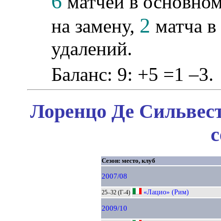
6
матчей в основном
2
на замену,
матча в 
удалений.
Баланс: 9: +5 =1 –3.
Лоренцо Де Сильвест
с
Сезон: место, клуб
2007/08
«Лацио» (Рим)
25–32 (Г-4)
2009/10