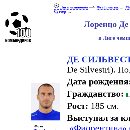
Лига чемпионов
—>
Футболисты
: ... |
Мо
Суттер
| ...
Лоренцо Де
в Лиге чем
ДЕ СИЛЬВЕСТ
De Silvestri). 
Дата рождения
Гражданство:
Рост:
185 см.
Выступал за к
«Фиорентина» 
Фото