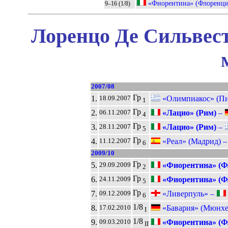
«Фиорентина» (Флоренци
9–16 (1/8)
Лоренцо Де Сильвест
2007/08
Гр
1.
«Олимпиакос» (Пи
18.09.2007
1
Гр
2.
«Лацио» (Рим)
–
06.11.2007
4
Гр
3.
«Лацио» (Рим)
–
28.11.2007
5
Гр
4.
«Реал» (Мадрид) 
11.12.2007
6
2009/10
Гр
5.
«Фиорентина» (Ф
29.09.2009
2
Гр
6.
«Фиорентина» (Ф
24.11.2009
5
Гр
7.
«Ливерпуль» –
09.12.2009
6
1/8
8.
«Бавария» (Мюнхе
17.02.2010
I
1/8
9.
«Фиорентина» (Ф
09.03.2010
II