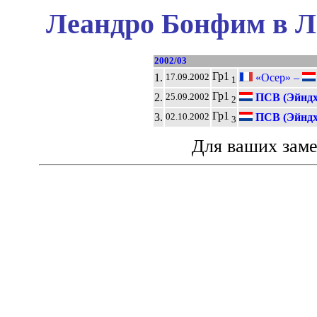
Леандро Бонфим в Л
2002/03
Гр1
1.
«Осер» –
17.09.2002
1
Гр1
2.
ПСВ (Эйндх
25.09.2002
2
Гр1
3.
ПСВ (Эйндх
02.10.2002
3
Для ваших зам