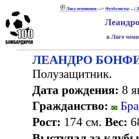
Лига чемпионов
—>
Футболисты
: ... |
Л
Леандр
в Лиге чем
ЛЕАНДРО БОН
Полузащитник.
Дата рождения:
8 я
Гражданство:
Бра
Рост:
174 см.
Вес:
68
Выступал за клубы