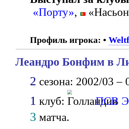
«Порту»
,
«Насьон
Профиль игрока:
•
Weltf
Леандро Бонфим в Ли
2
сезона: 2002/03 – 0
1
клуб:
ПСВ Э
3
матча.