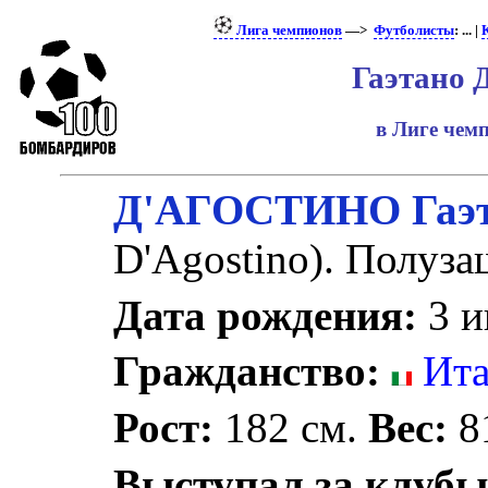
Лига чемпионов
—>
Футболисты
: ... |
Гаэтано 
в Лиге че
Д'АГОСТИНО Гаэ
D'Agostino). Полуза
Дата рождения:
3 и
Гражданство:
Ита
Рост:
182 см.
Вес:
81
Выступал за клубы