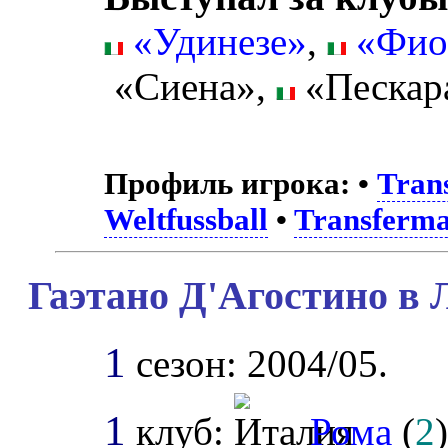
«Удинезе»
,
«Фио
«Сиена»,
«Пескар
Профиль игрока:
•
Tran
Weltfussball
•
Transferma
Гаэтано Д'Агостино в 
1
сезон: 2004/05.
1
клуб:
Рома
(
2
)