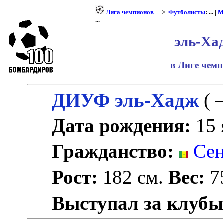
Лига чемпионов
—>
Футболисты
: ... |
М
...
эль-Ха
в Лиге чем
ДИУФ эль-Хадж
( 
Дата рождения:
15 
Гражданство:
Сен
Рост:
182 см.
Вес:
75
Выступал за клубы