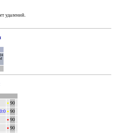
ет удалений.
ы
.04
М
и
•
90
•
 0:0
90
•
90
•
90