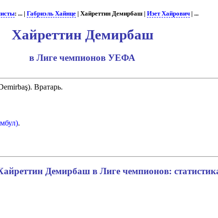
листы
: ... |
Габриэль Хайнце
| Хайреттин Демирбаш |
Изет Хайрович
| ...
Хайреттин Демирбаш
в Лиге чемпионов УЕФА
Demirbaş). Вратарь.
мбул)
.
Хайреттин Демирбаш в Лиге чемпионов: статистик