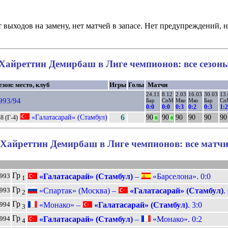
 выходов на замену, нет матчей в запасе. Нет предупреждений, н
Хайреттин Демирбаш в Лиге чемпионов: все сезон
езон: место, клуб
Игры
Голы
Матчи
24.11
8.12
2.03
16.03
30.03
13
993/94
Бар
СпМ
Мко
Мко
Бар
Сп
0:0
0:0
0:3
0:2
0:3
1:2
«Галатасарай» (Стамбул)
6
90
90
90
90
90
90
8 (Г-4)
0
0
Хайреттин Демирбаш в Лиге чемпионов: все матч
Гр
«Галатасарай» (Стамбул)
–
«Барселона». 0:0
1993
1
Гр
«Спартак» (Москва) –
«Галатасарай» (Стамбул)
.
1993
2
Гр
«Монако» –
«Галатасарай» (Стамбул)
. 3:0
1994
3
Гр
«Галатасарай» (Стамбул)
–
«Монако». 0:2
1994
4