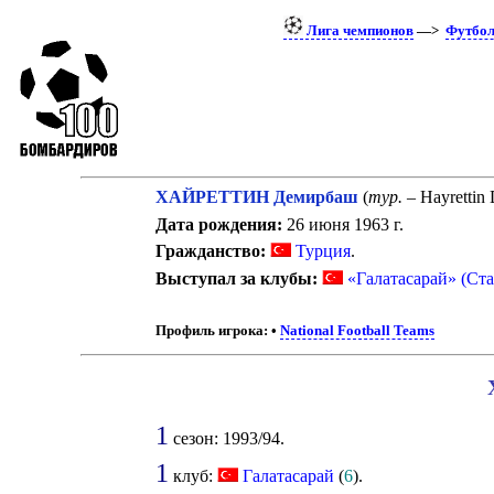
Лига чемпионов
—>
Футбо
ХАЙРЕТТИН Демирбаш
(
тур.
– Hayrettin 
Дата рождения:
26 июня 1963 г.
Гражданство:
Турция
.
Выступал за клубы:
«Галатасарай» (Ста
Профиль игрока:
•
National Football Teams
1
сезон: 1993/94.
1
клуб:
Галатасарай
(
6
).