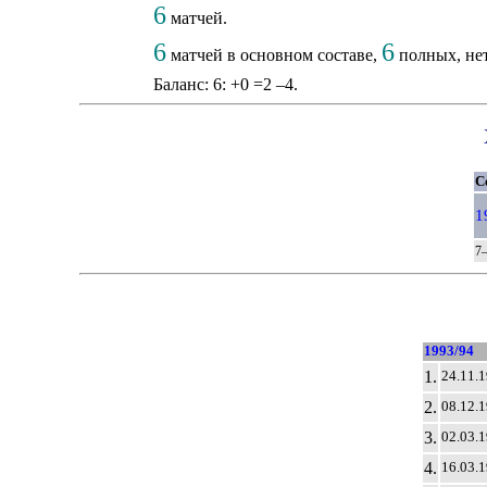
6
матчей.
6
6
матчей в основном составе,
полных, нет
Баланс: 6: +0 =2 –4.
С
1
7–
1993/94
1.
24.11.
2.
08.12.
3.
02.03.
4.
16.03.