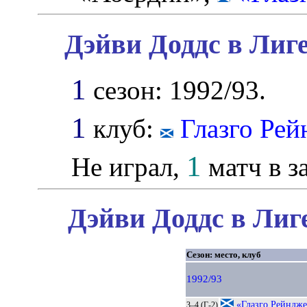
Дэйви Доддс в Лиг
1
сезон: 1992/93.
1
клуб:
Глазго Ре
1
Не играл,
матч в з
Дэйви Доддс в Лиг
Сезон: место, клуб
1992/93
«Глазго Рейндже
3–4 (Г-2)