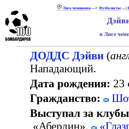
Лига чемпионов
—>
Футболисты
: ... |
Дэйви
в Лиге че
ДОДДС Дэйви
(
англ
Нападающий.
Дата рождения:
23 
Гражданство:
Шот
Выступал за клубы
«Абердин»,
«Глаз