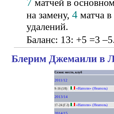
7
матчей в основном
4
на замену,
матча в 
удалений.
Баланс: 13: +5 =3 –5
Блерим Джемаили в Л
Сезон: место, клуб
2011/12
«Наполи» (Неаполь)
9–16 (1/8)
2013/14
«Наполи» (Неаполь)
17–24 (Г-3)
2014/15