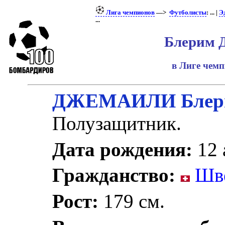
Лига чемпионов
—>
Футболисты
: ... |
Э
...
Блерим 
в Лиге чем
ДЖЕМАИЛИ Блер
Полузащитник.
Дата рождения:
12 
Гражданство:
Шве
Рост:
179 см.