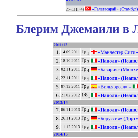
«Галатасарай» (Стамбул)
25–32 (Г-4)
Блерим Джемаили в Л
2011/12
Гр
1.
«Манчестер Сити»
14.09.2011
1
Гр
2.
«Наполи» (Неапол
18.10.2011
3
Гр
3.
«Бавария» (Мюнхе
02.11.2011
4
Гр
4.
«Наполи» (Неапол
22.11.2011
5
Гр
5.
«Вильярреал» –
07.12.2011
6
1/8
6.
«Наполи» (Неапол
21.02.2012
I
2013/14
Гр
7.
«Наполи» (Неапол
06.11.2013
4
Гр
8.
«Боруссия» (Дорт
26.11.2013
5
Гр
9.
«Наполи» (Неапол
11.12.2013
6
2014/15