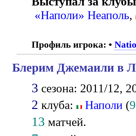
Выступал за клубы
«Наполи» Неаполь
,
Профиль игрока:
•
Nati
Блерим Джемаили в Л
3
сезона: 2011/12, 2
2
клуба:
Наполи
(
9
13
матчей.