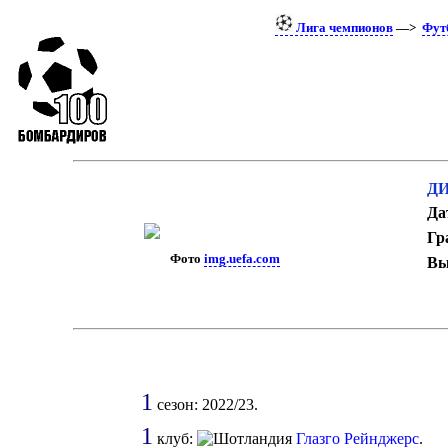
Лига чемпионов
—>
Фут
ДИ
Да
Гр
Фото
img.uefa.com
Вы
1
сезон: 2022/23.
1
клуб:
Глазго Рейнджерс
.