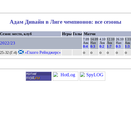
Адам Дивайн в Лиге чемпионов: все сезоны
Сезон: место, клуб
Игры
Голы
Матчи
7.09
14.09
4.10
12.10
26.10
1.11
2022/23
Аяк
Нап
Лив
Лив
Нап
Аяк
0:4
0:3
0:2
1:7
0:3
1:3
«Глазго Рейнджерс»
о
о
о
о
о
о
25–32 (Г-4)