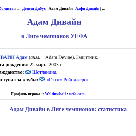
болисты
: ... |
Денеш Дибус
| Адам Дивайн |
Алфи Дивайн
| ...
Адам Дивайн
в Лиге чемпионов УЕФА
ВАЙН Адам
(
англ.
– Adam Devine). Защитник.
та рождения:
25 марта 2003 г.
ажданство:
Шотландия
.
ступал за клубы:
«Глазго Рейнджерс»
.
Профиль игрока:
•
Weltfussball
•
uefa.com
Адам Дивайн в Лиге чемпионов: статистика