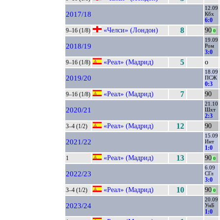
12.09
2017/18
Кбх
6:0
«Челси» (Лондон)
8
90
9–16 (1/8)
0
19.09
2018/19
Ром
3:0
«Реал» (Мадрид)
5
о
9–16 (1/8)
18.09
2019/20
ПСЖ
0:3
«Реал» (Мадрид)
7
90
9–16 (1/8)
21.10
2020/21
Шхт
2:3
«Реал» (Мадрид)
12
90
3–4 (1/2)
15.09
2021/22
Инт
1:0
«Реал» (Мадрид)
13
90
1
0
6.09
2022/23
СГл
3:0
«Реал» (Мадрид)
10
90
3–4 (1/2)
0
20.09
2023/24
УнБ
1:0