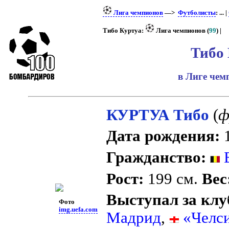
Лига чемпионов
—>
Футболисты
: ... |
Тибо Куртуа:
Лига чемпионов (
99
) |
Тибо
в Лиге че
КУРТУА Тибо
(
ф
Дата рождения:
1
Гражданство:
Б
Рост:
199 см.
Вес
Выступал за клу
Фото
img.uefa.com
Мадрид
,
«Челс