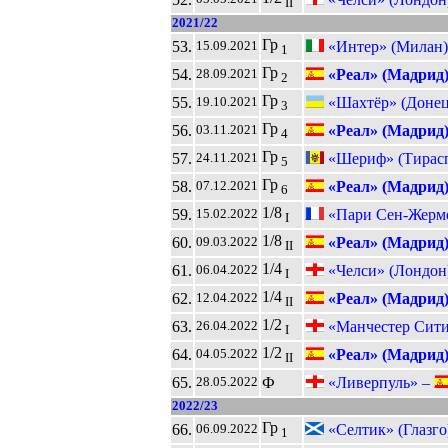
II
2021/22
Гр
53.
«Интер» (Милан)
15.09.2021
1
Гр
54.
«Реал» (Мадрид
28.09.2021
2
Гр
55.
«Шахтёр» (Донец
19.10.2021
3
Гр
56.
«Реал» (Мадрид
03.11.2021
4
Гр
57.
«Шериф» (Тирасп
24.11.2021
5
Гр
58.
«Реал» (Мадрид
07.12.2021
6
1/8
59.
«Пари Сен-Жерме
15.02.2022
I
1/8
60.
«Реал» (Мадрид
09.03.2022
II
1/4
61.
«Челси» (Лондон
06.04.2022
I
1/4
62.
«Реал» (Мадрид
12.04.2022
II
1/2
63.
«Манчестер Сит
26.04.2022
I
1/2
64.
«Реал» (Мадрид
04.05.2022
II
65.
Ф
«Ливерпуль» –
28.05.2022
2022/23
Гр
66.
«Селтик» (Глазго
06.09.2022
1