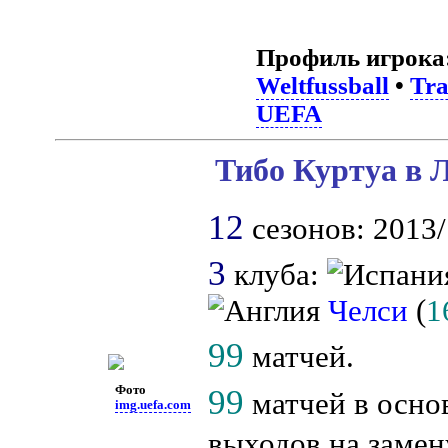
Профиль игрока
Weltfussball
•
Tra
UEFA
Тибо Куртуа в 
12
сезонов: 2013/
3
клуба:
Челси
(
1
99
матчей.
99
Фото
матчей в осно
img.uefa.com
выходов на замен