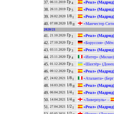
Гр
37.
«Реал» (Мадрид
06.11.2019
4
Гр
38.
«Реал» (Мадрид
26.11.2019
5
1/8
39.
«Реал» (Мадрид
26.02.2020
I
1/8
40.
«Манчестер Сит
07.08.2020
II
2020/21
Гр
41.
«Реал» (Мадрид
21.10.2020
1
Гр
42.
«Боруссия» (Мён
27.10.2020
2
Гр
43.
«Реал» (Мадрид
03.11.2020
3
Гр
44.
«Интер» (Милан)
25.11.2020
4
Гр
45.
«Шахтёр» (Донец
01.12.2020
5
Гр
46.
«Реал» (Мадрид
09.12.2020
6
1/8
47.
«Аталанта» (Берг
24.02.2021
I
1/8
48.
«Реал» (Мадрид
16.03.2021
II
1/4
49.
«Реал» (Мадрид
06.04.2021
I
1/4
50.
«Ливерпуль» –
14.04.2021
II
1/2
51.
«Реал» (Мадрид
27.04.2021
I
1/2
52.
«Челси» (Лондон
05.05.2021