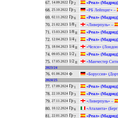
Гр
67.
«Реал» (Мадрид
14.09.2022
2
Гр
68.
«РБ Лейпциг» –
25.10.2022
5
Гр
69.
«Реал» (Мадрид
02.11.2022
6
1/8
70.
«Ливерпуль» –
21.02.2023
I
1/8
71.
«Реал» (Мадрид
15.03.2023
II
1/4
72.
«Реал» (Мадрид
12.04.2023
I
1/4
73.
«Челси» (Лондон
18.04.2023
II
1/2
74.
«Реал» (Мадрид
09.05.2023
I
1/2
75.
«Манчестер Сит
17.05.2023
II
2023/24
76.
Ф
«Боруссия» (Дор
01.06.2024
2024/25
Гр
77.
«Реал» (Мадрид
17.09.2024
1
Гр
78.
«Реал» (Мадрид
22.10.2024
3
Гр
79.
«Ливерпуль» –
27.11.2024
5
Гр
80.
«Аталанта» (Берг
10.12.2024
6
Гр
81.
«Реал» (Мадрид
22.01.2025
7