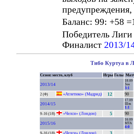
предупреждения, 
Баланс: 99: +58 =
Победитель Лиги
Финалист
2013/1
Тибо Куртуа в Л
Сезон: место, клуб
Игры
Голы
Мат
18.09
2013/14
Зен
3:1
«Атлетико» (Мадрид)
12
90
2 (Ф)
17.09
2014/15
Шлк
1:1
«Челси» (Лондон)
5
90
9–16 (1/8)
16.09
2015/16
МТА
4:0
«Челси» (Лондон)
3
9–16 (1/8)