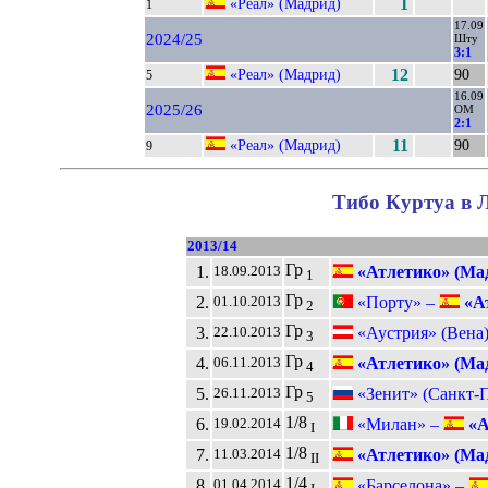
«Реал» (Мадрид)
1
1
17.09
2024/25
Шту
3:1
«Реал» (Мадрид)
12
90
5
16.09
2025/26
ОМ
2:1
«Реал» (Мадрид)
11
90
9
Тибо Куртуа в Л
2013/14
Гр
1.
«Атлетико» (Ма
18.09.2013
1
Гр
2.
«Порту» –
«Ат
01.10.2013
2
Гр
3.
«Аустрия» (Вена
22.10.2013
3
Гр
4.
«Атлетико» (Ма
06.11.2013
4
Гр
5.
«Зенит» (Санкт-П
26.11.2013
5
1/8
6.
«Милан» –
«А
19.02.2014
I
1/8
7.
«Атлетико» (Ма
11.03.2014
II
1/4
8.
«Барселона» –
01.04.2014