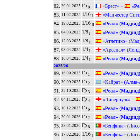
Гр
82.
«Брест» –
«Ре
29.01.2025
8
1/16
83.
«Манчестер Сит
11.02.2025
I
1/16
84.
«Реал» (Мадрид
19.02.2025
II
1/8
85.
«Реал» (Мадрид
04.03.2025
I
1/8
86.
«Атлетико» (Мад
12.03.2025
II
1/4
87.
«Арсенал» (Лонд
08.04.2025
I
1/4
88.
«Реал» (Мадрид
16.04.2025
II
2025/26
Гр
89.
«Реал» (Мадрид
16.09.2025
1
Гр
90.
«Кайрат» (Алма-
30.09.2025
2
Гр
91.
«Реал» (Мадрид
22.10.2025
3
Гр
92.
«Ливерпуль» –
04.11.2025
4
Гр
93.
«Реал» (Мадрид
10.12.2025
6
Гр
94.
«Реал» (Мадрид
20.01.2026
7
Гр
95.
«Бенфика» (Лисс
28.01.2026
8
1/16
96.
«Бенфика» (Лисс
17.02.2026
I