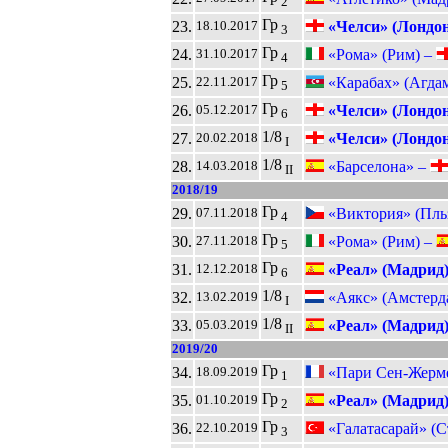
2
Гр
23.
«Челси» (Лондон
18.10.2017
3
Гр
24.
«Рома» (Рим) –
31.10.2017
4
Гр
25.
«Карабах» (Агда
22.11.2017
5
Гр
26.
«Челси» (Лондон
05.12.2017
6
1/8
27.
«Челси» (Лондон
20.02.2018
I
1/8
28.
«Барселона» –
14.03.2018
II
2018/19
Гр
29.
«Виктория» (Пль
07.11.2018
4
Гр
30.
«Рома» (Рим) –
27.11.2018
5
Гр
31.
«Реал» (Мадрид
12.12.2018
6
1/8
32.
«Аякс» (Амстерд
13.02.2019
I
1/8
33.
«Реал» (Мадрид
05.03.2019
II
2019/20
Гр
34.
«Пари Сен-Жерме
18.09.2019
1
Гр
35.
«Реал» (Мадрид
01.10.2019
2
Гр
36.
«Галатасарай» (С
22.10.2019
3