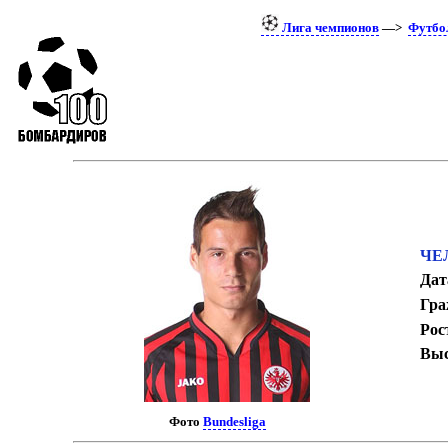
Лига чемпионов
—>
Футбо
ЧЕ
Дат
Гра
Рос
Выс
Фото
Bundesliga