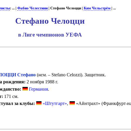
листы
: ... |
Фабио Челестини
| Стефано Челоцци |
Ким Чельстрём
| ...
Стефано Челоцци
в Лиге чемпионов УЕФА
ЛОЦЦИ Стефано
(
нем.
– Stefano Celozzi). Защитник.
а рождения:
2 ноября 1988 г.
жданство:
Германия
.
т:
171 см.
тупал за клубы:
«Штутгарт»
,
«Айнтрахт» (Франкфурт-на