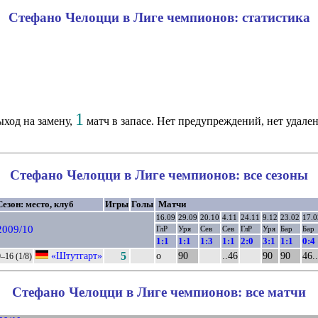
Стефано Челоцци в Лиге чемпионов: статистика
1
ход на замену,
матч в запасе. Нет предупреждений, нет удале
Стефано Челоцци в Лиге чемпионов: все сезоны
Сезон: место, клуб
Игры
Голы
Матчи
16.09
29.09
20.10
4.11
24.11
9.12
23.02
17.0
2009/10
ГлР
Уря
Сев
Сев
ГлР
Уря
Бар
Бар
1:1
1:1
1:3
1:1
2:0
3:1
1:1
0:4
«Штутгарт»
5
о
90
..46
90
90
46..
–16 (1/8)
Стефано Челоцци в Лиге чемпионов: все матчи