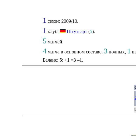
1
сезон: 2009/10.
1
клуб:
Штутгарт
(
5
).
5
матчей.
4
3
1
матча в основном составе,
полных,
вы
Баланс: 5: +1 =3 –1.
9