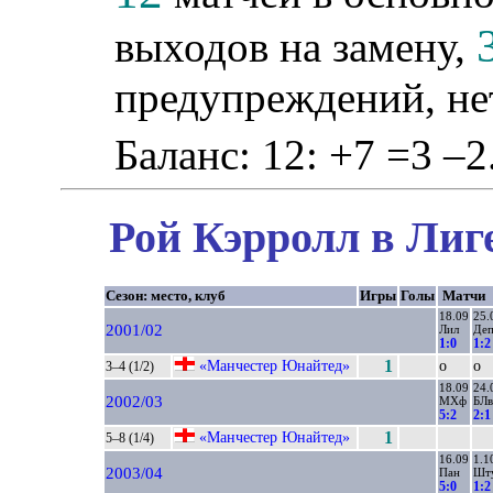
выходов на замену,
предупреждений, не
Баланс: 12: +7 =3 –2
Рой Кэрролл в Лиг
Сезон: место, клуб
Игры
Голы
Матчи
18.09
25.
2001/02
Лил
Де
1:0
1:2
«Манчестер Юнайтед»
1
о
о
3–4 (1/2)
18.09
24.
2002/03
МХф
БЛв
5:2
2:1
«Манчестер Юнайтед»
1
5–8 (1/4)
16.09
1.1
2003/04
Пан
Шт
5:0
1:2