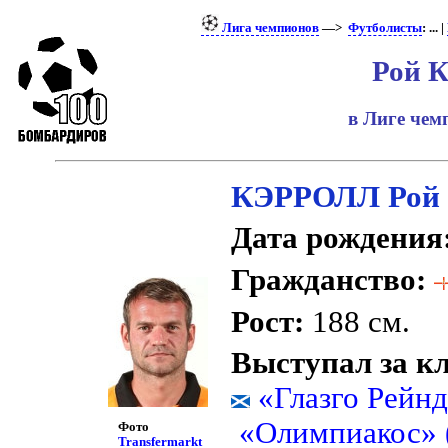
Лига чемпионов
—>
Футболисты
: ... |
Рой 
в Лиге че
КЭРРОЛЛ Рой
Дата рождения
Гражданство:
Рост:
188 см.
Выступал за к
«Глазго Рейн
«Олимпиакос» 
Фото
Transfermarkt