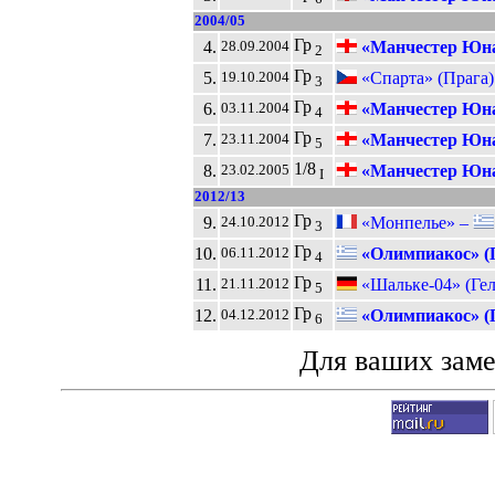
2004/05
Гр
4.
«Манчестер Юна
28.09.2004
2
Гр
5.
«Спарта» (Прага)
19.10.2004
3
Гр
6.
«Манчестер Юна
03.11.2004
4
Гр
7.
«Манчестер Юна
23.11.2004
5
1/8
8.
«Манчестер Юна
23.02.2005
I
2012/13
Гр
9.
«Монпелье» –
24.10.2012
3
Гр
10.
«Олимпиакос» (
06.11.2012
4
Гр
11.
«Шальке-04» (Гел
21.11.2012
5
Гр
12.
«Олимпиакос» (
04.12.2012
6
Для ваших зам