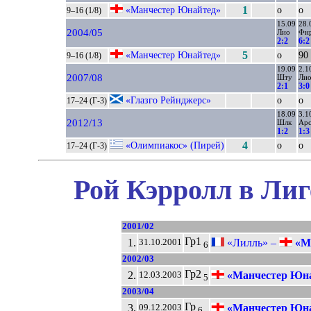
«Манчестер Юнайтед»
1
о
о
9–16 (1/8)
15.09
28.
2004/05
Лио
Фн
2:2
6:2
«Манчестер Юнайтед»
5
о
90
9–16 (1/8)
19.09
2.1
2007/08
Шту
Ли
2:1
3:0
«Глазго Рейнджерс»
о
о
17–24 (Г-3)
18.09
3.1
2012/13
Шлк
Ар
1:2
1:3
«Олимпиакос» (Пирей)
4
о
о
17–24 (Г-3)
Рой Кэрролл в Лиг
2001/02
Гр1
1.
«Лилль» –
«Ма
31.10.2001
6
2002/03
Гр2
2.
«Манчестер Юна
12.03.2003
5
2003/04
Гр
3.
«Манчестер Юна
09.12.2003
6