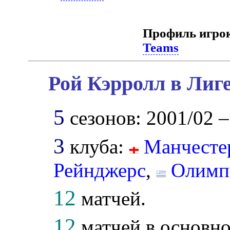
Профиль игро
Teams
Рой Кэрролл в Лиг
5
сезонов: 2001/02 –
3
клуба:
Манчесте
Рейнджерс
,
Олимп
12
матчей.
12
матчей в основно