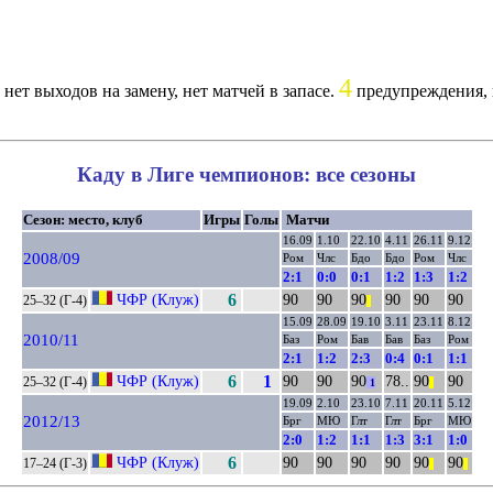
4
нет выходов на замену, нет матчей в запасе.
предупреждения, 
Каду в Лиге чемпионов: все сезоны
Сезон: место, клуб
Игры
Голы
Матчи
16.09
1.10
22.10
4.11
26.11
9.12
2008/09
Ром
Члс
Бдо
Бдо
Ром
Члс
2:1
0:0
0:1
1:2
1:3
1:2
ЧФР (Клуж)
6
90
90
90
90
90
90
25–32 (Г-4)
||
15.09
28.09
19.10
3.11
23.11
8.12
2010/11
Баз
Ром
Бав
Бав
Баз
Ром
2:1
1:2
2:3
0:4
0:1
1:1
ЧФР (Клуж)
6
1
90
90
90
78..
90
90
25–32 (Г-4)
1
||
19.09
2.10
23.10
7.11
20.11
5.12
2012/13
Брг
МЮ
Глт
Глт
Брг
МЮ
2:0
1:2
1:1
1:3
3:1
1:0
ЧФР (Клуж)
6
90
90
90
90
90
90
17–24 (Г-3)
||
||