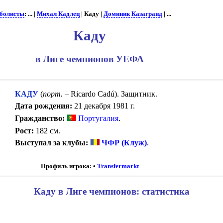
болисты
: ... |
Михал Кадлец
| Каду |
Доминик Казагранд
| ...
Каду
в Лиге чемпионов УЕФА
КАДУ
(
порт.
– Ricardo Cadú). Защитник.
Дата рождения:
21 декабря 1981 г.
Гражданство:
Португалия
.
Рост:
182 см.
Выступал за клубы:
ЧФР (Клуж)
.
Профиль игрока:
•
Transfermarkt
Каду в Лиге чемпионов: статистика