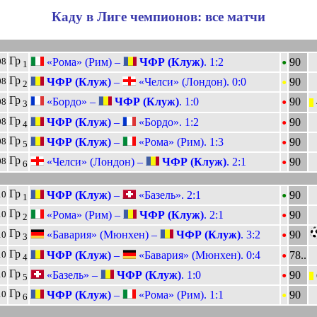
Каду в Лиге чемпионов: все матчи
•
Гр
«Рома» (Рим) –
ЧФР (Клуж)
. 1:2
90
08
1
•
Гр
ЧФР (Клуж)
–
«Челси» (Лондон). 0:0
90
08
2
•
Гр
«Бордо» –
ЧФР (Клуж)
. 1:0
90
08
|||
3
•
Гр
ЧФР (Клуж)
–
«Бордо». 1:2
90
08
4
•
Гр
ЧФР (Клуж)
–
«Рома» (Рим). 1:3
90
08
5
•
Гр
«Челси» (Лондон) –
ЧФР (Клуж)
. 2:1
90
08
6
•
Гр
ЧФР (Клуж)
–
«Базель». 2:1
90
10
1
•
Гр
«Рома» (Рим) –
ЧФР (Клуж)
. 2:1
90
10
2
•
Гр
«Бавария» (Мюнхен) –
ЧФР (Клуж)
. 3:2
90
10
3
•
Гр
ЧФР (Клуж)
–
«Бавария» (Мюнхен). 0:4
78..
10
4
•
Гр
«Базель» –
ЧФР (Клуж)
. 1:0
90
10
|||
5
•
Гр
ЧФР (Клуж)
–
«Рома» (Рим). 1:1
90
10
6