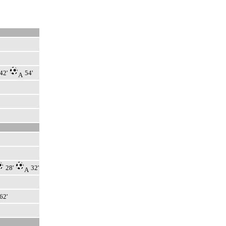
42'
54'
А
28'
32'
А
62'