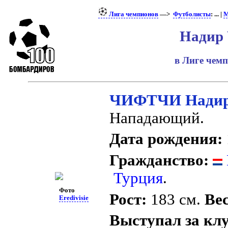
Лига чемпионов
—>
Футболисты
: ... |
М
Надир
в Лиге чем
ЧИФТЧИ Нади
Нападающий.
Дата рождения:
Гражданство:
Турция
.
Фото
Рост:
183 см.
Вес
Eredivisie
Выступал за кл