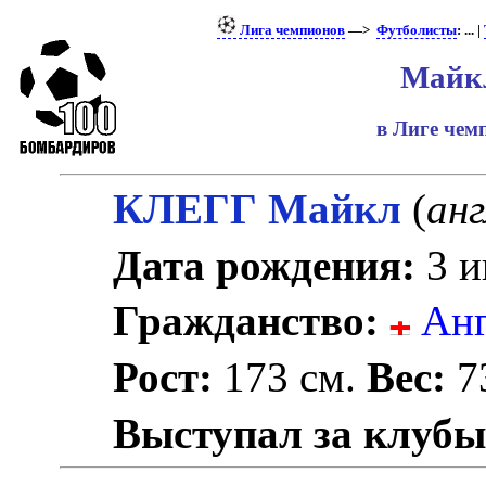
Лига чемпионов
—>
Футболисты
: ... |
Майк
в Лиге че
КЛЕГГ Майкл
(
анг
Дата рождения:
3 и
Гражданство:
Анг
Рост:
173 см.
Вес:
73
Выступал за клубы