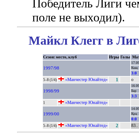
Победитель Лиги ч
поле не выходил).
Майкл Клегг в Лиг
Сезон: место, клуб
Игры
Голы
Ма
17.0
1997/98
Кшц
3:0
«Манчестер Юнайтед»
1
о
5–8 (1/4)
16.0
1998/99
Бар
3:3
«Манчестер Юнайтед»
1
14.0
1999/00
Крц
0:0
«Манчестер Юнайтед»
2
83..
5–8 (1/4)