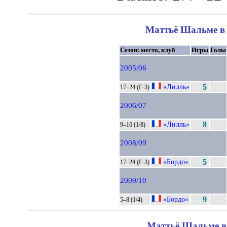
Маттьё Шальме в 
Сезон: место, клуб
Игры
Голы
2005/06
«Лилль»
5
17–24 (Г-3)
2006/07
«Лилль»
8
9–16 (1/8)
2008/09
«Бордо»
5
17–24 (Г-3)
2009/10
«Бордо»
9
5–8 (1/4)
Маттьё Шальме в 