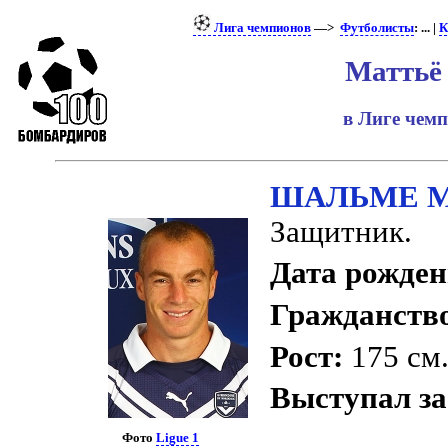
Лига чемпионов
—>
Футболисты
: ... |
К
Маттьё
в Лиге чем
ШАЛЬМЕ М
Защитник.
Дата рожден
Гражданств
Рост:
175 см
Выступал за
Фото
Ligue 1