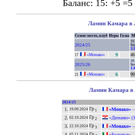
Баланс: 15: +5 =5
Ламин Камара в Л
Сезон: место, клуб
Игры
Голы
М
19
2024/25
Ба
2:
«Монако»
9
46
17
18
2025/26
Бр
1:
«Монако»
6
90
21
Ламин Камара в 
2024/25
Гр
1.
«Монако»
19.09.2024
1
Гр
2.
«Динамо» (З
02.10.2024
2
Гр
3.
«Монако»
22.10.2024
3
Гр
4.
«Болонья» 
05.11.2024