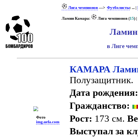
Лига чемпионов
—>
Футболисты
: ... |
Ламин Камара:
Лига чемпионов (
15
) |
Ламин
в Лиге че
КАМАРА Лами
Полузащитник.
Дата рождения
Гражданство:
Рост:
173 см.
Ве
Фото
img.uefa.com
Выступал за к