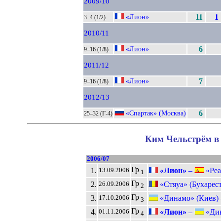
2009/10
«Лион»
11
1
3–4 (1/2)
2010/11
«Лион»
6
9–16 (1/8)
2011/12
«Лион»
7
9–16 (1/8)
2012/13
«Спартак» (Москва)
6
25–32 (Г-4)
Ким Чельстрём в 
2006/07
Гр
1.
«Лион»
–
«Реа
13.09.2006
1
Гр
2.
«Стяуа» (Бухарест
26.09.2006
2
Гр
3.
«Динамо» (Киев)
17.10.2006
3
Гр
4.
«Лион»
–
«Дин
01.11.2006
4