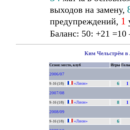
выходов на замену,
1
предупреждений,
Баланс: 50: +21 =10 
Ким Чельстрём в 
Сезон: место, клуб
Игры
Гол
2006/07
«Лион»
6
1
9–16 (1/8)
2007/08
«Лион»
8
1
9–16 (1/8)
2008/09
«Лион»
6
9–16 (1/8)