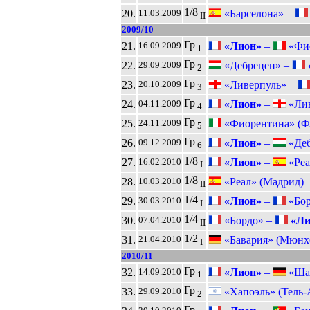
1/8
20.
«Барселона» –
11.03.2009
II
2009/10
Гр
21.
«Лион»
–
«Фио
16.09.2009
1
Гр
22.
«Дебрецен» –
29.09.2009
2
Гр
23.
«Ливерпуль» –
20.10.2009
3
Гр
24.
«Лион»
–
«Лив
04.11.2009
4
Гр
25.
«Фиорентина» (Ф
24.11.2009
5
Гр
26.
«Лион»
–
«Деб
09.12.2009
6
1/8
27.
«Лион»
–
«Реа
16.02.2010
I
1/8
28.
«Реал» (Мадрид) 
10.03.2010
II
1/4
29.
«Лион»
–
«Бор
30.03.2010
I
1/4
30.
«Бордо» –
«Ли
07.04.2010
II
1/2
31.
«Бавария» (Мюнх
21.04.2010
I
2010/11
Гр
32.
«Лион»
–
«Шал
14.09.2010
1
Гр
33.
«Хапоэль» (Тель-
29.09.2010
2
Гр