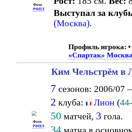
Рост:
185 см.
Вес:
8
Фото
РФПЛ
Выступал за клуб
(Москва)
.
Профиль игрока:
«Спартак» Москв
Ким Чельстрём в Л
7
сезонов: 2006/07 –
2
клуба:
Лион
(
44
50
3
матчей,
гола.
Фото
34
РФПЛ
матча в основном