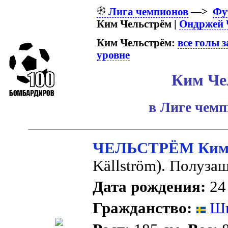
Лига чемпионов
—>
Фу
Ким Чельстрём |
Ондржей 
Ким Чельстрём:
все голы 
уровне
Ким Че
в Лиге чем
ЧЕЛЬСТРЁМ Ким
Källström). Полуза
Дата рождения:
24 
Гражданство:
Шв