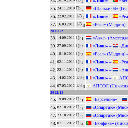
34.
«Лион»
–
«Бен
20.10.2010
3
Гр
35.
«Шальке-04» (Гел
24.11.2010
5
1/8
36.
«Лион»
–
«Реа
22.02.2011
I
1/8
37.
«Реал» (Мадрид) 
16.03.2011
II
2011/12
Гр
38.
«Аякс» (Амстерда
14.09.2011
1
Гр
39.
«Лион»
–
«Дин
27.09.2011
2
Гр
40.
«Реал» (Мадрид) 
18.10.2011
3
Гр
41.
«Лион»
–
«Реа
02.11.2011
4
Гр
42.
«Лион»
–
«Аяк
22.11.2011
5
1/8
43.
«Лион»
–
АПОЭ
14.02.2012
I
1/8
44.
АПОЭЛ (Никосия
07.03.2012
II
2012/13
Гр
45.
«Барселона» –
19.09.2012
1
Гр
46.
«Спартак» (Моск
02.10.2012
2
Гр
47.
«Спартак» (Моск
23.10.2012
3
Гр
48.
«Бенфика» (Лисса
07.11.2012
4