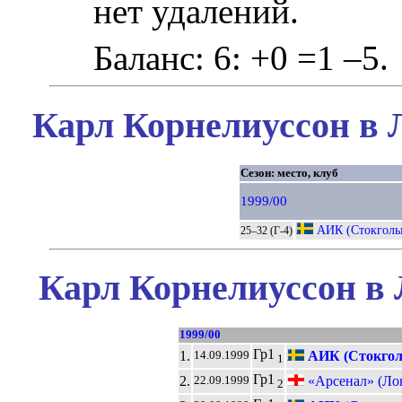
нет удалений.
Баланс: 6: +0 =1 –5.
Карл Корнелиуссон в 
Сезон: место, клуб
1999/00
АИК (Стокголь
25–32 (Г-4)
Карл Корнелиуссон в 
1999/00
Гр1
1.
АИК (Стокгол
14.09.1999
1
Гр1
2.
«Арсенал» (Ло
22.09.1999
2