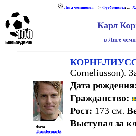
Лига чемпионов
—>
Футболисты
: ... |
Х
| ...
Карл Кор
в Лиге чем
КОРНЕЛИУСС
Corneliusson). 
Дата рождения
Гражданство:
Рост:
173 см.
Ве
Выступал за к
Фото
Transfermarkt