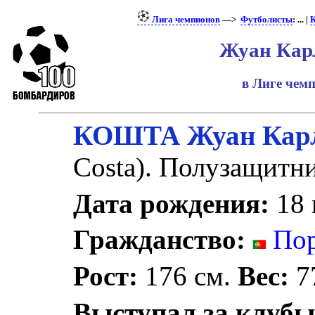
Лига чемпионов
—>
Футболисты
: ... |
К
Жуан Кар
в Лиге чем
КОШТА Жуан Кар
Costa). Полузащитни
Дата рождения:
18 
Гражданство:
Пор
Рост:
176 см.
Вес:
77
Выступал за клубы