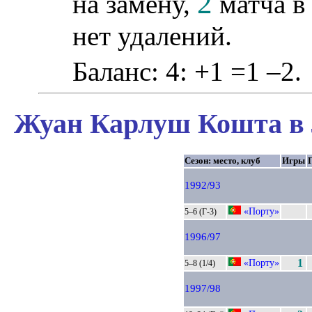
2
на замену,
матча в
нет удалений.
Баланс: 4: +1 =1 –2.
Жуан Карлуш Кошта в 
Сезон: место, клуб
Игры
1992/93
«Порту»
5–6 (Г-3)
1996/97
«Порту»
1
5–8 (1/4)
1997/98