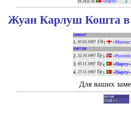
«Порту»
3
19–24 (Г-4)
Жуан Карлуш Кошта в 
1996/97
1/4
1.
«Манчес
05.03.1997
I
1997/98
Гр
2.
«Русенбо
22.10.1997
3
Гр
3.
«Порту»
05.11.1997
4
Гр
4.
«Порту»
27.11.1997
5
Для ваших зам