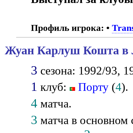
Профиль игрока:
•
Tran
Жуан Карлуш Кошта в 
3
сезона: 1992/93, 1
1
клуб:
Порту
(
4
).
4
матча.
3
матча в основном 