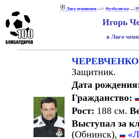
Лига чемпионов
—>
Футболисты
: ... |
Р
Игорь Ч
в Лиге чем
ЧЕРЕВЧЕНКО И
Защитник.
Дата рождения
Гражданство:
Рост:
188 см.
Ве
Выступал за к
(Обнинск),
«Л