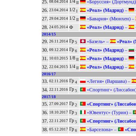
1/4
25.
«Боруссия» (Дортмунд
08.04.2014
II
1/2
26.
«Реал» (Мадрид)
–
23.04.2014
I
1/2
27.
«Бавария» (Мюнхен) –
29.04.2014
II
28.
Ф
«Реал» (Мадрид)
–
24.05.2014
2014/15
Гр
29.
«Базель» –
«Реал» (
26.11.2014
5
Гр
30.
«Реал» (Мадрид)
–
09.12.2014
6
1/8
31.
«Реал» (Мадрид)
–
10.03.2015
II
1/4
32.
«Реал» (Мадрид)
–
22.04.2015
II
2016/17
Гр
33.
«Легия» (Варшава) –
02.11.2016
4
Гр
34.
«Спортинг» (Лиссабон
22.11.2016
5
2017/18
Гр
35.
«Спортинг» (Лиссабон
27.09.2017
2
Гр
36.
«Ювентус» (Турин) –
18.10.2017
3
Гр
37.
«Спортинг» (Лиссабон
22.11.2017
5
Гр
38.
«Барселона» –
«Спо
05.12.2017
6