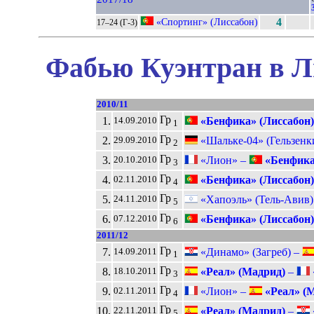
«Спортинг» (Лиссабон)
4
17–24 (Г-3)
Фабью Куэнтран в Л
2010/11
Гр
1.
«Бенфика» (Лиссабон)
14.09.2010
1
Гр
2.
«Шальке-04» (Гельзенк
29.09.2010
2
Гр
3.
«Лион» –
«Бенфика
20.10.2010
3
Гр
4.
«Бенфика» (Лиссабон)
02.11.2010
4
Гр
5.
«Хапоэль» (Тель-Авив)
24.11.2010
5
Гр
6.
«Бенфика» (Лиссабон)
07.12.2010
6
2011/12
Гр
7.
«Динамо» (Загреб) –
14.09.2011
1
Гр
8.
«Реал» (Мадрид)
–
18.10.2011
3
Гр
9.
«Лион» –
«Реал» (
02.11.2011
4
Гр
10.
«Реал» (Мадрид)
–
22.11.2011
5