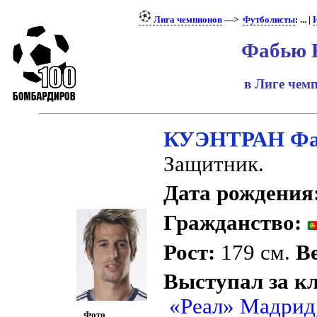
Лига чемпионов
—>
Футболисты
: ... |
Фабью 
в Лиге че
КУЭНТРАН Ф
Защитник.
Дата рождения
Гражданство:
Рост:
179 см.
Ве
Выступал за к
«Реал» Мадрид
Фото