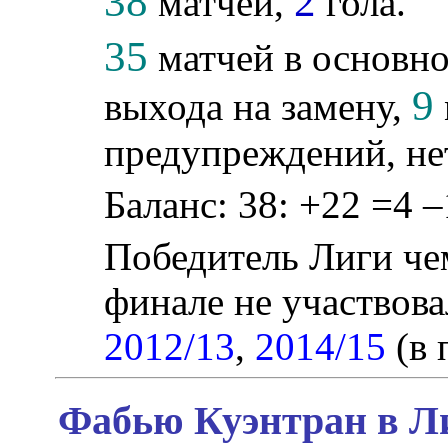
38
2
матчей,
гола.
35
матчей в основно
9
выхода на замену,
предупреждений, не
Баланс: 38: +22 =4 –
Победитель Лиги ч
финале не участвов
2012/13
,
2014/15
(в 
Фабью Куэнтран в Ли