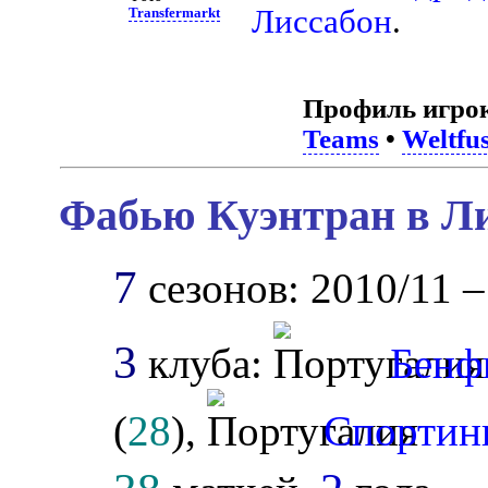
Лиссабон
.
Transfermarkt
Профиль игро
Teams
•
Weltfus
Фабью Куэнтран в Ли
7
сезонов: 2010/11 –
3
клуба:
Бенф
(
28
),
Спортин