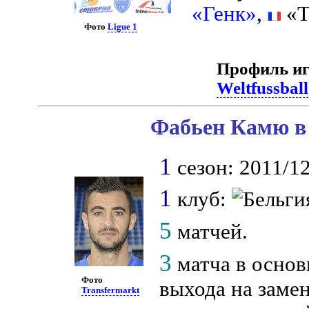
«Генк»
,
«Т
Фото
Ligue 1
Профиль иг
Weltfussball
Фабьен Камю в 
1
сезон: 2011/12
1
клуб:
5
матчей.
3
матча в основ
Фото
выхода на замен
Transfermarkt