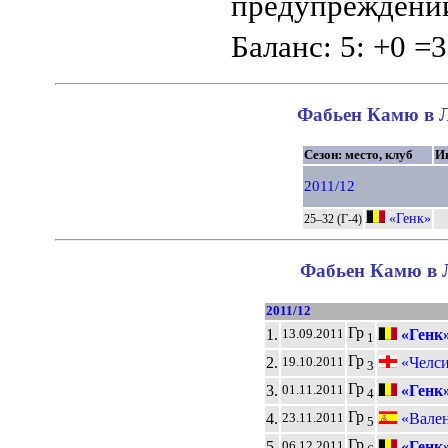
предупреждений
Баланс: 5: +0 =3
Фабьен Камю в Л
Сезон: место, клуб
И
2011/12
«Генк»
25–32 (Г-4)
Фабьен Камю в Л
2011/12
Гр
1.
«Генк
13.09.2011
1
Гр
2.
«Челси
19.10.2011
3
Гр
3.
«Генк
01.11.2011
4
Гр
4.
«Вален
23.11.2011
5
Гр
5.
«Генк
06.12.2011