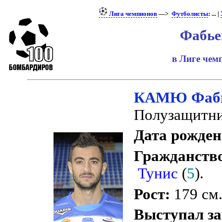
Лига чемпионов
—>
Футболисты
: ... |
Фабье
в Лиге че
КАМЮ Фаб
Полузащитни
Дата рожден
Гражданств
Тунис
(
5
).
Рост:
179 см
Выступал за